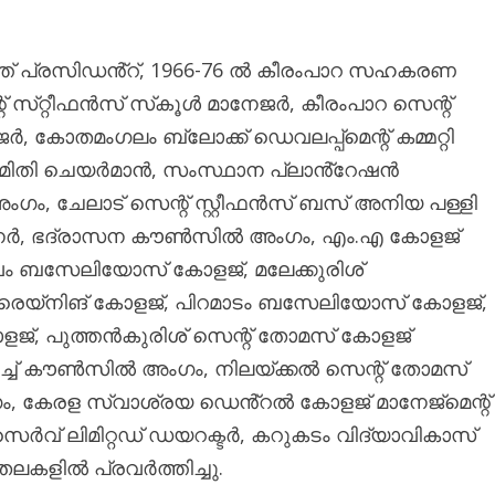
്ത് പ്രസിഡൻ്റ്, 1966-76 ൽ കീരംപാറ സഹകരണ
 സ്‌റ്റീഫൻസ് സ്‌കൂൾ മാനേജർ, കീരംപാറ സെന്റ്
, കോതമംഗലം ബ്ലോക്ക് ഡെവലപ്പ്മെന്റ് കമ്മറ്റി
ിതി ചെയർമാൻ, സംസ്ഥാന പ്ലാൻ്റേഷൻ
 ചേലാട് സെന്റ് സ്റ്റ‌ീഫൻസ് ബസ് അനിയ പള്ളി
് കൺവീനർ, ഭദ്രാസന കൗൺസിൽ അംഗം, എം.എ കോളജ്
ബസേലിയോസ് കോളജ്, മലേക്കുരിശ്
്രെയ്‌നിങ് കോളജ്, പിറമാടം ബസേലിയോസ് കോളജ്,
ളജ്, പുത്തൻകുരിശ് സെന്റ് തോമസ് കോളജ്
ർച്ച് കൗൺസിൽ അംഗം, നിലയ്ക്കൽ സെന്റ് തോമസ്
അംഗം, കേരള സ്വാശ്രയ ഡെൻ്റൽ കോളജ് മാനേജ്മെന്റ്
ർവ് ലിമിറ്റഡ് ഡയറക്ടർ, കറുകടം വിദ്യാവികാസ്
ലകളിൽ പ്രവർത്തിച്ചു.