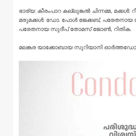
ഭാര്യ: കീരംപാറ കല്ലുങ്കൽ ചിന്നമ്മ, മക്ക
മരുമക്കൾ: ഡോ. പോൾ ജേക്കബ്, പരേതനായ ഡ
പരേതനായ സുദീപ് തോമസ് ജോൺ, റിതിക.
മലങ്കര യാക്കോബായ സുറിയാനി ഓർത്തഡ