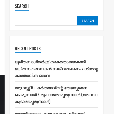
SEARCH
SEARCH
RECENT POSTS
ദുരിതബാധിതർക്ക് കൈത്താങ്ങാകാൻ
ഭക്തസംഘടനകൾ സജീവമാകണം : ശ്രേഷ്ഠ
കാതോലിക്ക ബാവ
ആഗസ്റ്റ് 6 : കർത്താവിന്റെ തേജസ്കരണ
പെരുന്നാൾ / രൂപാന്തരപ്പെരുന്നാൾ (അഥവാ
കൂടാരപ്പെരുന്നാൾ)
ആത്മീയതയും സൗഹൃദവും നിറഞ്ഞ്