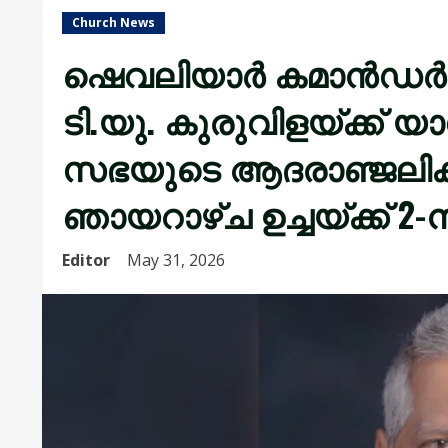
Church News
ഷെവലിയാർ കമാൻഡർ
ടി.യു. കുരുവിളയ്ക്ക്
സഭയുടെ ആദരാഞ്ജലികൾ
ഞായറാഴ്ച ഉച്ചയ്ക്ക് 2-ന
Editor
May 31, 2026