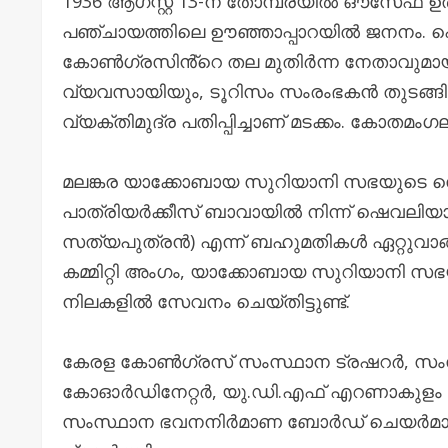
1936 ആഗസ്റ്റ‌് 13-ന് തോമ്പ്രയിൽ ഔസേഫ് ഉ
പഞ്ചായത്തിലെ ഊഞ്ഞാപ്പാറയിൽ ജനനം. പൊത
കോൺഗ്രസിൻ്റെ തല മുതിർന്ന നേതാവുമായി
വ്യവസായിയും, ടൂറിസം സംരംഭകൻ തുടങ്ങ
വ്യക്തിമുദ്ര പതിപ്പിച്ചാണ് മടക്കം. കോതമം
മലങ്കര യാക്കോബായ സുറിയാനി സഭയുടെ സെക്
പാത്രിയർക്കീസ് ബാവായിൽ നിന്ന് ഷെവല
സത്യപുത്രൻ) എന്ന് ബഹുമതികൾ ഏറ്റുവാങ്ങിയിട
കമ്മിറ്റി അംഗം, യാക്കോബായ സുറിയാനി സഭയു
നിലകളിൽ സേവനം ചെയ്തിട്ടുണ്ട്.
കേരള കോൺഗ്രസ് സംസ്ഥാന ട്രഷറർ, സംസ
കോഓർഡിനേറ്റർ, യു.ഡി.എഫ് എറണാകുളം ജില്
സംസ്ഥാന ഭവനനിർമാണ ബോർഡ് ചെയർമാനായു