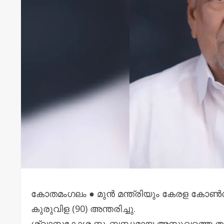
കോതമംഗലം ● മുൻ മന്ത്രിയും കേരള കോൺഗ്
കുരുവിള (90) അന്തരിച്ചു.
ശ്വാസകോശ സംബന്ധമായ അസുഖത്തെ തുടർന