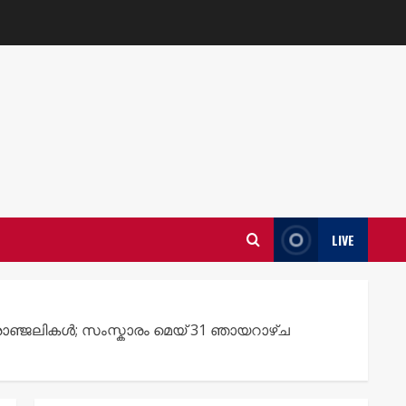
LIVE
്ജലികൾ; സംസ്കാരം മെയ് 31 ഞായറാഴ്ച