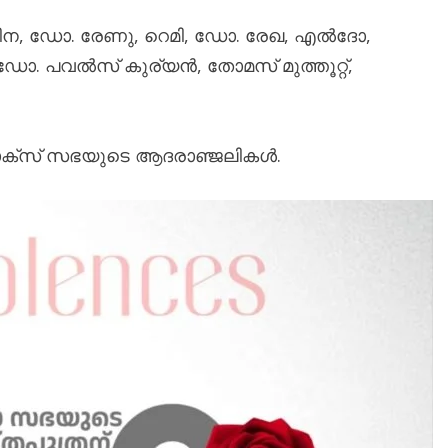
ൾ: റീന, ഡോ. രേണു, റെമി, ഡോ. രേഖ, എൽദോ,
ോ. പവൽസ് കുര്യൻ, തോമസ് മുത്തൂറ്റ്,
ോക്സ് സഭയുടെ ആദരാഞ്ജലികൾ.