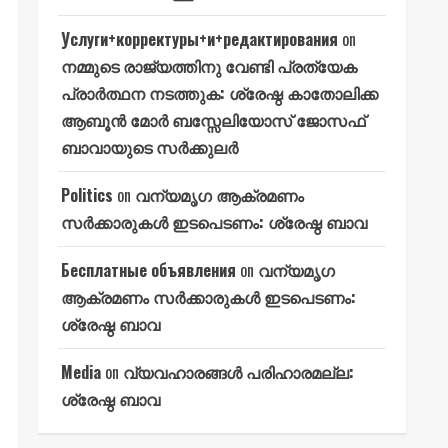
Услуги+корректуры+и+редактирования
on
നമ്മുടെ രാജ്യത്തിനു വേണ്ടി പ്രത്യേക
പ്രാർത്ഥന നടത്തുക: ശ്രേഷ്ഠ കാതോലിക്ക
ആബൂൻ മോർ ബസ്സേലിയോസ് ജോസഫ്
ബാവായുടെ സർക്കുലർ
Politics
on
വന്യമൃഗ ആക്രമണം
സർക്കാരുകൾ ഇടപെടണം: ശ്രേഷ്ഠ ബാവ
Бесплатные объявления
on
വന്യമൃഗ
ആക്രമണം സർക്കാരുകൾ ഇടപെടണം:
ശ്രേഷ്ഠ ബാവ
Media
on
വ്യവഹാരങ്ങൾ പരിഹാരമല്ല:
ശ്രേഷ്ഠ ബാവ