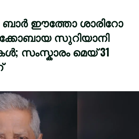
 ബാർ ഈത്തോ ശാരിറോ
 യാക്കോബായ സുറിയാനി
; സംസ്കാരം മെയ് 31
്