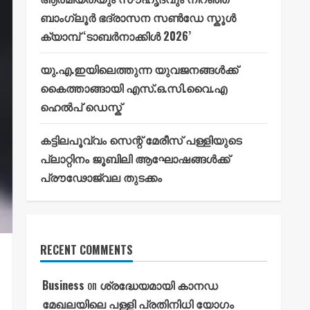
ബാംഗ്ലൂർ ഭദ്രാസന സൺഡേ സ്കൂൾ
ക്യാമ്പ് ‘ടാബർനാക്കിൾ 2026’
യു.എ.ഇയിലെത്തുന്ന യുവജനങ്ങൾക്ക്
കൈത്താങ്ങായി എസ്.ഒ.സി.വൈ.എ
ഹെൽപ് ഡെസ്ക്
കട്ടിലപൂവ്വം സെന്റ് മേരീസ് പള്ളിയുടെ
പ്ലാറ്റിനം ജൂബിലി ആഘോഷങ്ങൾക്ക്
പ്രൗഢോജ്വല തുടക്കം
RECENT COMMENTS
Business
on
ശ്രദ്ധേയമായി കാനഡ
മേഖലയിലെ പള്ളി പ്രതിനിധി യോഗം