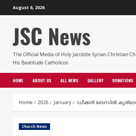
Skip
August 6, 2026
to
content
JSC News
The Official Media of Holy Jacobite Syrian Christian C
His Beatitude Catholicos
HOME
ABOUT US
ALL NEWS
GALLERY
DONATIONS
Home
2026
January
ഡീക്കൻ ബേസിൽ കുര്യാക്
Church News