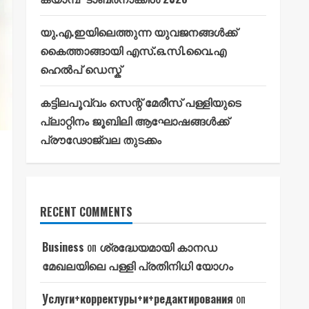
യു.എ.ഇയിലെത്തുന്ന യുവജനങ്ങൾക്ക്
കൈത്താങ്ങായി എസ്.ഒ.സി.വൈ.എ
ഹെൽപ് ഡെസ്ക്
കട്ടിലപൂവ്വം സെന്റ് മേരീസ് പള്ളിയുടെ
പ്ലാറ്റിനം ജൂബിലി ആഘോഷങ്ങൾക്ക്
പ്രൗഢോജ്വല തുടക്കം
RECENT COMMENTS
Business
on
ശ്രദ്ധേയമായി കാനഡ
മേഖലയിലെ പള്ളി പ്രതിനിധി യോഗം
Услуги+корректуры+и+редактирования
on