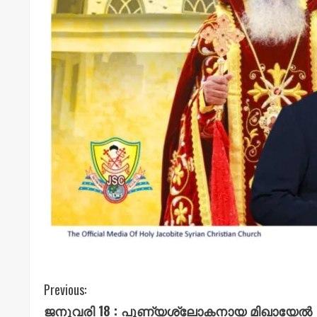
C
Previous:
ജനുവരി 18 : പുണ്യശ്ലോകനായ മിഖായേൽ