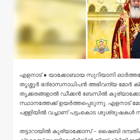
എളനാട് ● യാക്കോബായ സുറിയാനി ഓർത്തഡ
തൃശ്ശൂർ ഭദ്രാസനാധിപൻ അഭിവന്ദ്യ മോർ ക്ല
തൃക്കരങ്ങളാൽ ഡീക്കൻ ബേസിൽ കുര്യാക്കോ
സ്ഥാനത്തേക്ക് ഉയർത്തപ്പെടുന്നു. എളനാ
പള്ളിയിൽ വച്ചാണ് പട്ടംകൊട ശുശ്രുഷകൾ നടക
തട്ടാറായിൽ കുര്യാക്കോസ് – ഷൈബി ദമ്പ