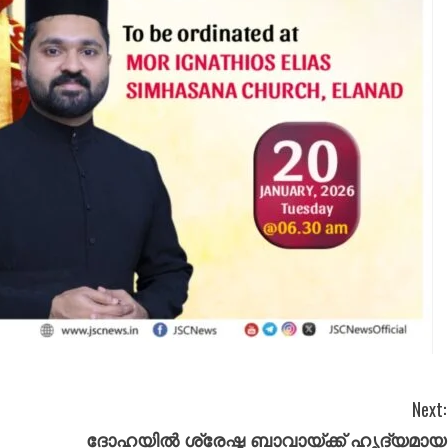
Next:
ദോഹയിൽ ശ്രേഷ്ഠ ബാവായ്ക്ക് ഹൃദ്യമായ