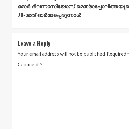
o
മോർ ദിവന്നാസിയോസ് മെത്രാപ്പോലീത്തയു
n
70-ാമത് ഓർമ്മപ്പെരുന്നാൾ
t
i
Leave a Reply
n
Your email address will not be published.
Required 
u
Comment
*
e
R
e
a
d