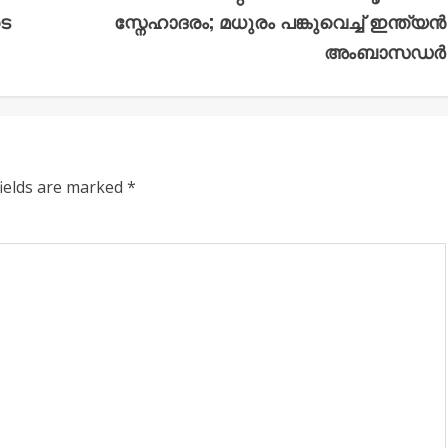
ടെ
സ്നേഹാദരം; മധുരം പങ്കുവെച്ച് ഇന്ത്യൻ
അംബാസഡർ
fields are marked
*