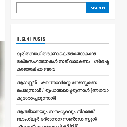
SEARCH
RECENT POSTS
ദുരിതബാധിതർക്ക് കൈത്താങ്ങാകാൻ
ഭക്തസംഘടനകൾ സജീവമാകണം : ശ്രേഷ്ഠ
കാതോലിക്ക ബാവ
ആഗസ്റ്റ് 6 : കർത്താവിന്റെ തേജസ്കരണ
പെരുന്നാൾ / രൂപാന്തരപ്പെരുന്നാൾ (അഥവാ
കൂടാരപ്പെരുന്നാൾ)
ആത്മീയതയും സൗഹൃദവും നിറഞ്ഞ്
ബാംഗ്ലൂർ ഭദ്രാസന സൺഡേ സ്കൂൾ
ക്യാമ്പ് ‘ടാബർനാക്കിൾ 2026’