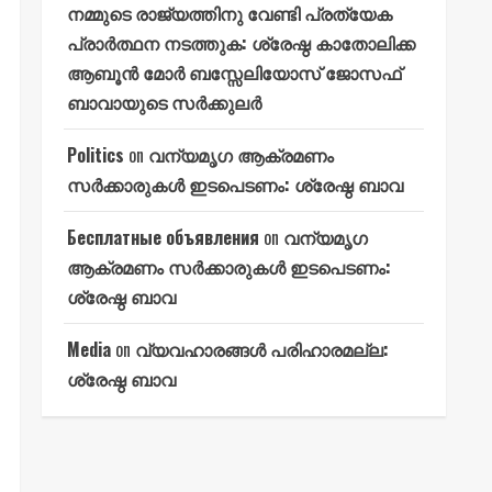
നമ്മുടെ രാജ്യത്തിനു വേണ്ടി പ്രത്യേക
പ്രാർത്ഥന നടത്തുക: ശ്രേഷ്ഠ കാതോലിക്ക
ആബൂൻ മോർ ബസ്സേലിയോസ് ജോസഫ്
ബാവായുടെ സർക്കുലർ
Politics
on
വന്യമൃഗ ആക്രമണം
സർക്കാരുകൾ ഇടപെടണം: ശ്രേഷ്ഠ ബാവ
Бесплатные объявления
on
വന്യമൃഗ
ആക്രമണം സർക്കാരുകൾ ഇടപെടണം:
ശ്രേഷ്ഠ ബാവ
Media
on
വ്യവഹാരങ്ങൾ പരിഹാരമല്ല:
ശ്രേഷ്ഠ ബാവ