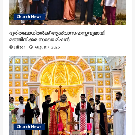
Church News
ദുരിതബാധിതർക്ക് ആശ്വാസഹസ്തവുമായി
മഞ്ഞിനിക്കര സാഖാ മിഷൻ
Editor
August 7, 2026
Church News