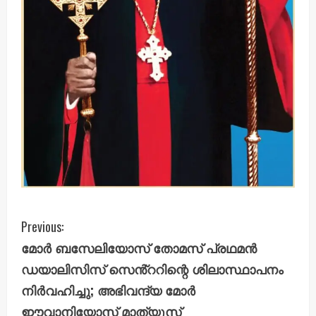
C
Previous:
മോർ ബസേലിയോസ് തോമസ് പ്രഥമൻ
o
ഡയാലിസിസ് സെൻ്ററിന്റെ ശിലാസ്ഥാപനം
n
നിർവഹിച്ചു; അഭിവന്ദ്യ മോർ
ഈവാനിയോസ് മാത്യൂസ്