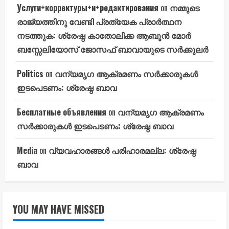
Услуги+корректуры+и+редактирования
on
നമ്മുടെ
രാജ്യത്തിനു വേണ്ടി പ്രത്യേക പ്രാർത്ഥന
നടത്തുക: ശ്രേഷ്ഠ കാതോലിക്ക ആബൂൻ മോർ
ബസ്സേലിയോസ് ജോസഫ് ബാവായുടെ സർക്കുലർ
Politics
on
വന്യമൃഗ ആക്രമണം സർക്കാരുകൾ
ഇടപെടണം: ശ്രേഷ്ഠ ബാവ
Бесплатные объявления
on
വന്യമൃഗ ആക്രമണം
സർക്കാരുകൾ ഇടപെടണം: ശ്രേഷ്ഠ ബാവ
Media
on
വ്യവഹാരങ്ങൾ പരിഹാരമല്ല: ശ്രേഷ്ഠ
ബാവ
YOU MAY HAVE MISSED