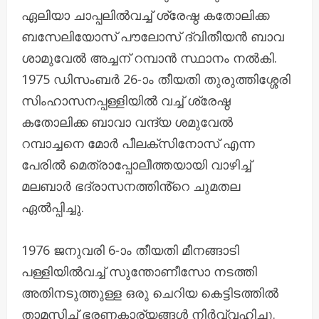
ഏലിയാ ചാപ്പലിൽവച്ച് ശ്രേഷ്ഠ കതോലിക്ക
ബസേലിയോസ് പൗലോസ് ദ്വിതീയൻ ബാവ
ശാമുവേൽ അച്ചന് റമ്പാൻ സ്ഥാനം നൽകി.
1975 ഡിസംബർ 26-ാം തീയതി തുരുത്തിശ്ശേരി
സിംഹാസനപ്പള്ളിയിൽ വച്ച് ശ്രേഷ്ഠ
കതോലിക്ക ബാവാ വന്ദ്യ ശമുവേൽ
റമ്പാച്ചനെ മോർ പീലക്‌സിനോസ് എന്ന
പേരിൽ മെത്രാപ്പോലീത്തയായി വാഴിച്ച്
മലബാർ ഭദ്രാസനത്തിൻ്റെ ചുമതല
ഏൽപ്പിച്ചു.
1976 ജനുവരി 6-ാം തീയതി മീനങ്ങാടി
പള്ളിയിൽവച്ച് സുന്തോണീസോ നടത്തി
അതിനടുത്തുള്ള ഒരു ചെറിയ കെട്ടിടത്തിൽ
താമസിച്ച് ഭരണകാര്യങ്ങൾ നിർവ്വഹിച്ചു.