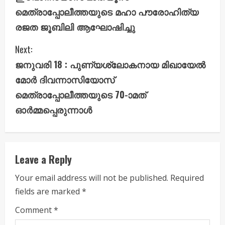
t
മെത്രാപ്പോലീത്തയുടെ മഹാ പൗരോഹിത്യ
i
രജത ജൂബിലി ആഘോഷിച്ചു
n
Next:
u
ജനുവരി 18 : പുണ്യശ്ലോകനായ മിഖായേൽ
മോർ ദിവന്നാസിയോസ്
e
മെത്രാപ്പോലീത്തയുടെ 70-ാമത്
R
ഓർമ്മപ്പെരുന്നാൾ
e
a
Leave a Reply
d
Your email address will not be published.
Required
i
fields are marked
*
n
Comment
*