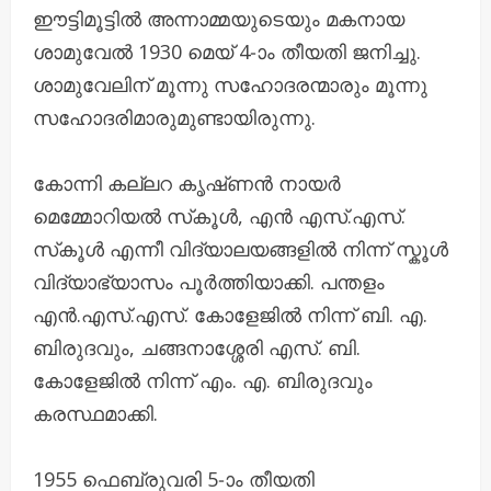
ഈട്ടിമൂട്ടിൽ അന്നാമ്മയുടെയും മകനായ
ശാമുവേൽ 1930 മെയ് 4-ാം തീയതി ജനിച്ചു.
ശാമുവേലിന് മൂന്നു സഹോദരന്മാരും മൂന്നു
സഹോദരിമാരുമുണ്ടായിരുന്നു.
കോന്നി കല്ലറ കൃഷ്‌ണൻ നായർ
മെമ്മോറിയൽ സ്‌കൂൾ, എൻ എസ്.എസ്.
സ്‌കൂൾ എന്നീ വിദ്യാലയങ്ങളിൽ നിന്ന് സ്കൂൾ
വിദ്യാഭ്യാസം പൂർത്തിയാക്കി. പന്തളം
എൻ.എസ്.എസ്. കോളേജിൽ നിന്ന് ബി. എ.
ബിരുദവും, ചങ്ങനാശ്ശേരി എസ്. ബി.
കോളേജിൽ നിന്ന് എം. എ. ബിരുദവും
കരസ്ഥമാക്കി.
1955 ഫെബ്രുവരി 5-ാം തീയതി