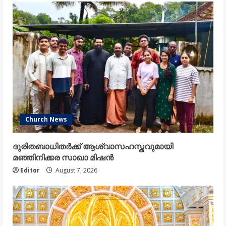
Church News
ദുരിതബാധിതർക്ക് ആശ്വാസഹസ്തവുമായി
മഞ്ഞിനിക്കര സാഖാ മിഷൻ
Editor
August 7, 2026