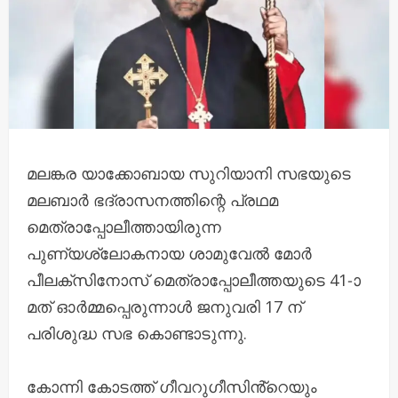
മലങ്കര യാക്കോബായ സുറിയാനി സഭയുടെ
മലബാർ ഭദ്രാസനത്തിന്റെ പ്രഥമ
മെത്രാപ്പോലീത്തായിരുന്ന
പുണ്യശ്ലോകനായ ശാമുവേൽ മോർ
പീലക്സിനോസ്‌ മെത്രാപ്പോലീത്തയുടെ 41-ാ
മത് ഓർമ്മപ്പെരുന്നാൾ ജനുവരി 17 ന്
പരിശുദ്ധ സഭ കൊണ്ടാടുന്നു.
കോന്നി കോടത്ത് ഗീവറുഗീസിൻ്റെയും