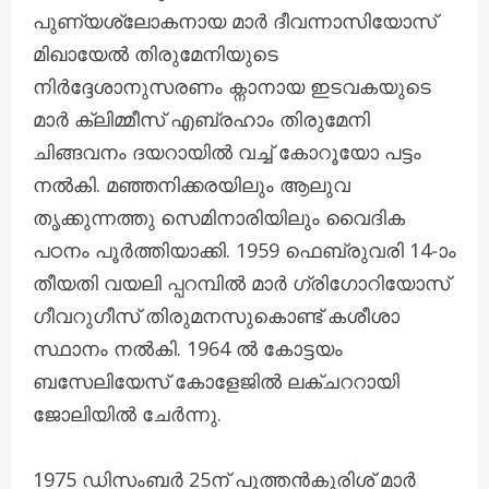
പുണ്യശ്ലോകനായ മാർ ദീവന്നാസിയോസ്
മിഖായേൽ തിരുമേനിയുടെ
നിർദ്ദേശാനുസരണം ക്നാനായ ഇടവകയുടെ
മാർ ക്ലിമ്മീസ് എബ്രഹാം തിരുമേനി
ചിങ്ങവനം ദയറായിൽ വച്ച് കോറൂയോ പട്ടം
നൽകി. മഞ്ഞനിക്കരയിലും ആലുവ
തൃക്കുന്നത്തു സെമിനാരിയിലും വൈദിക
പഠനം പൂർത്തിയാക്കി. 1959 ഫെബ്രുവരി 14-ാം
തീയതി വയലി പ്പറമ്പിൽ മാർ ഗ്രിഗോറിയോസ്
ഗീവറുഗീസ് തിരുമനസുകൊണ്ട് കശീശാ
സ്ഥാനം നൽകി. 1964 ൽ കോട്ടയം
ബസേലിയേസ് കോളേജിൽ ലക്‌ചററായി
ജോലിയിൽ ചേർന്നു.
1975 ഡിസംബർ 25ന് പുത്തൻകുരിശ് മാർ