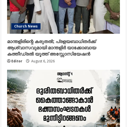
Church News
മാന്തളിരിന്റെ കരുതൽ; പ്രളയബാധിതർക്ക്
ആശ്വാസവുമായി മാന്തളിർ യാക്കോബായ
കത്തീഡ്രൽ യൂത്ത് അസ്സോസിയേഷൻ
Editor
August 6, 2026