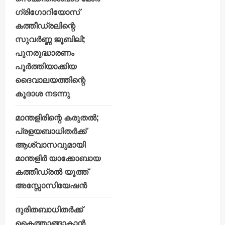
ഗ്രിഗോറിയോസ്
കത്തീഡ്രലിന്റെ
സുവർണ്ണ ജൂബിലി;
പുനരുദ്ധാരണം
പൂർത്തിയാക്കിയ
ദൈവാലയത്തിന്റെ
കൂദാശ നടന്നു
മാന്തളിരിന്റെ കരുതൽ;
പ്രളയബാധിതർക്ക്
ആശ്വാസവുമായി
മാന്തളിർ യാക്കോബായ
കത്തീഡ്രൽ യൂത്ത്
അസ്സോസിയേഷൻ
ദുരിതബാധിതർക്ക്
കൈത്താങ്ങാകാൻ