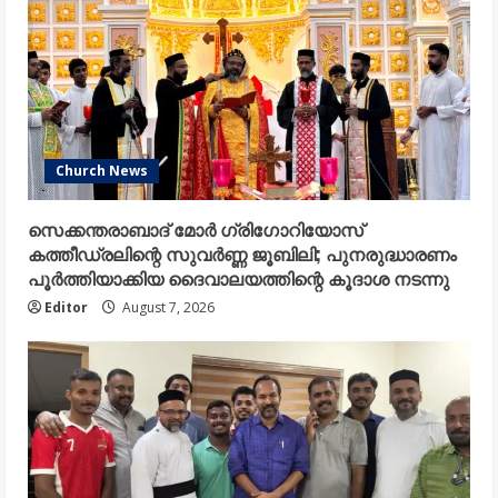
Church News
സെക്കന്തരാബാദ് മോർ ഗ്രിഗോറിയോസ്
കത്തീഡ്രലിന്റെ സുവർണ്ണ ജൂബിലി; പുനരുദ്ധാരണം
പൂർത്തിയാക്കിയ ദൈവാലയത്തിന്റെ കൂദാശ നടന്നു
Editor
August 7, 2026