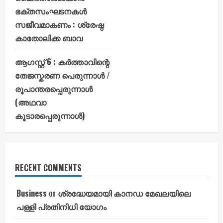
ഭക്തസംഘടനകൾ
സജീവമാകണം : ശ്രേഷ്ഠ
കാതോലിക്ക ബാവ
ആഗസ്റ്റ് 6 : കർത്താവിന്റെ
തേജസ്കരണ പെരുന്നാൾ /
രൂപാന്തരപ്പെരുന്നാൾ
(അഥവാ
കൂടാരപ്പെരുന്നാൾ)
RECENT COMMENTS
Business
on
ശ്രദ്ധേയമായി കാനഡ മേഖലയിലെ
പള്ളി പ്രതിനിധി യോഗം