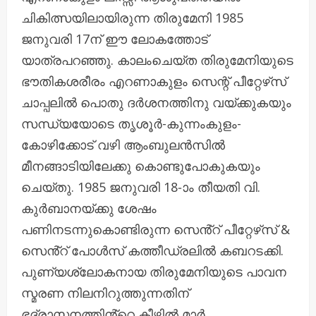
ചികിത്സയിലായിരുന്ന തിരുമേനി 1985
ജനുവരി 17ന് ഈ ലോകത്തോട്
യാത്രപറഞ്ഞു. കാലംചെയ്ത തിരുമേനിയുടെ
ഭൗതികശരീരം എറണാകുളം സെന്റ് പീറ്റേഴ്‌സ്
ചാപ്പലിൽ പൊതു ദർശനത്തിനു വയ്ക്കുകയും
സന്ധ്യയോടെ തൃശൂർ-കുന്നംകുളം-
കോഴിക്കോട് വഴി ആംബുലൻസിൽ
മീനങ്ങാടിയിലേക്കു കൊണ്ടുപോകുകയും
ചെയ്തു. 1985 ജനുവരി 18-ാം തീയതി വി.
കുർബാനയ്ക്കു ശേഷം
പണിനടന്നുകൊണ്ടിരുന്ന സെൻ്റ് പീറ്റേഴ്‌സ് &
സെൻ്റ് പോൾസ് കത്തീഡ്രലിൽ കബറടക്കി.
പുണ്യശ്ലോകനായ തിരുമേനിയുടെ പാവന
സ്മരണ നിലനിറുത്തുന്നതിന്
ഭദ്രാസനത്തിൻ്റെ കീഴിൽ മാർ