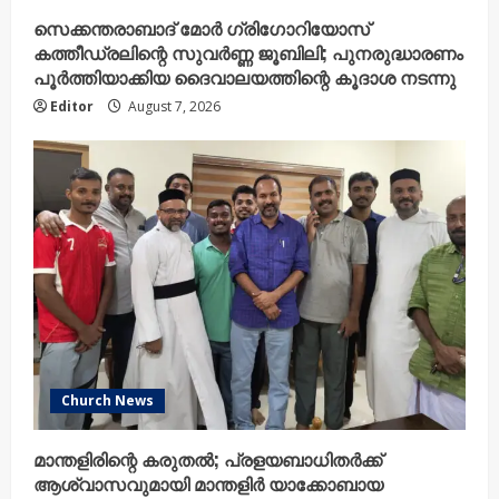
സെക്കന്തരാബാദ് മോർ ഗ്രിഗോറിയോസ്
കത്തീഡ്രലിന്റെ സുവർണ്ണ ജൂബിലി; പുനരുദ്ധാരണം
പൂർത്തിയാക്കിയ ദൈവാലയത്തിന്റെ കൂദാശ നടന്നു
Editor
August 7, 2026
Church News
മാന്തളിരിന്റെ കരുതൽ; പ്രളയബാധിതർക്ക്
ആശ്വാസവുമായി മാന്തളിർ യാക്കോബായ