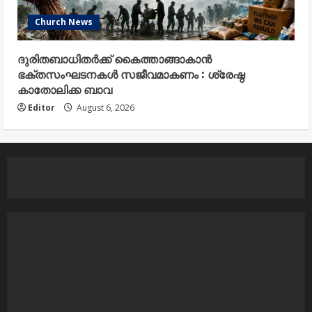
Church News
ദുരിതബാധിതർക്ക് കൈത്താങ്ങാകാൻ
ഭക്തസംഘടനകൾ സജീവമാകണം : ശ്രേഷ്ഠ
കാതോലിക്ക ബാവ
Editor
August 6, 2026