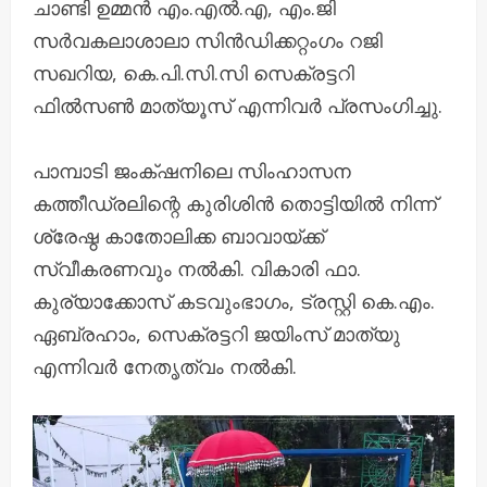
ചാണ്ടി ഉമ്മൻ എം.എൽ.എ, എം.ജി
സർവകലാശാലാ സിൻഡിക്കറ്റംഗം റജി
സഖറിയ, കെ.പി.സി.സി സെക്രട്ടറി
ഫിൽസൺ മാത്യൂസ് എന്നിവർ പ്രസംഗിച്ചു.
പാമ്പാടി ജംക്‌ഷനിലെ സിംഹാസന
കത്തീഡ്രലിന്റെ കുരിശിൻ തൊട്ടിയിൽ നിന്ന്
ശ്രേഷ്ഠ കാതോലിക്ക ബാവായ്ക്ക്
സ്വീകരണവും നൽകി. വികാരി ഫാ.
കുര്യാക്കോസ് കടവുംഭാഗം, ട്രസ്റ്റി കെ.എം.
ഏബ്രഹാം, സെക്രട്ടറി ജയിംസ് മാത്യു
എന്നിവർ നേതൃത്വം നൽകി.