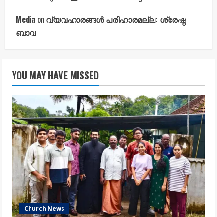
Media
on
വ്യവഹാരങ്ങൾ പരിഹാരമല്ല: ശ്രേഷ്ഠ
ബാവ
YOU MAY HAVE MISSED
Church News