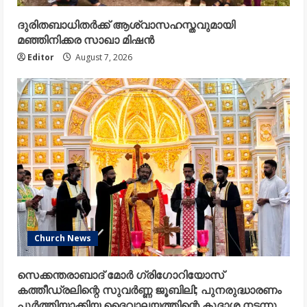
ദുരിതബാധിതർക്ക് ആശ്വാസഹസ്തവുമായി
മഞ്ഞിനിക്കര സാഖാ മിഷൻ
Editor
August 7, 2026
Church News
സെക്കന്തരാബാദ് മോർ ഗ്രിഗോറിയോസ്
കത്തീഡ്രലിന്റെ സുവർണ്ണ ജൂബിലി; പുനരുദ്ധാരണം
പൂർത്തിയാക്കിയ ദൈവാലയത്തിന്റെ കൂദാശ നടന്നു