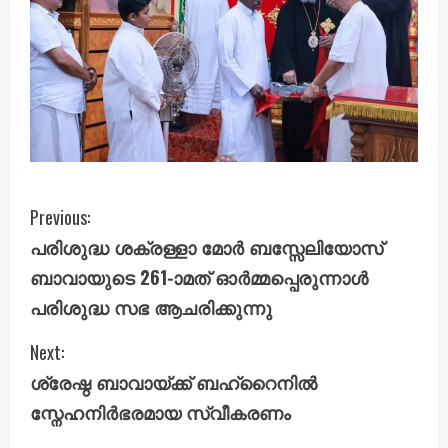
C
Previous:
പരിശുദ്ധ ശക്രള്ളാ മോർ ബസ്സേലിയോസ്
o
ബാവായുടെ 261-ാമത് ഓർമ്മപ്പെരുന്നാൾ
n
പരിശുദ്ധ സഭ ആചരിക്കുന്നു
t
Next:
i
ശ്രേഷ്ഠ ബാവായ്ക്ക് ബഹ്‌റൈനിൽ
സ്നേഹനിർഭരമായ സ്വീകരണം
n