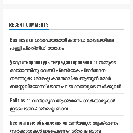
RECENT COMMENTS
Business
on
ശ്രദ്ധേയമായി കാനഡ മേഖലയിലെ
പള്ളി പ്രതിനിധി യോഗം
Услуги+корректуры+и+редактирования
on
നമ്മുടെ
രാജ്യത്തിനു വേണ്ടി പ്രത്യേക പ്രാർത്ഥന
നടത്തുക: ശ്രേഷ്ഠ കാതോലിക്ക ആബൂൻ മോർ
ബസ്സേലിയോസ് ജോസഫ് ബാവായുടെ സർക്കുലർ
Politics
on
വന്യമൃഗ ആക്രമണം സർക്കാരുകൾ
ഇടപെടണം: ശ്രേഷ്ഠ ബാവ
Бесплатные объявления
on
വന്യമൃഗ ആക്രമണം
സർക്കാരുകൾ ഇടപെടണം: ശ്രേഷ്ഠ ബാവ