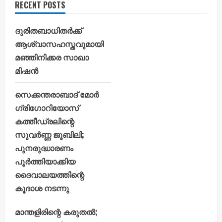
RECENT POSTS
ദുരിതബാധിതർക്ക്
ആശ്വാസഹസ്തവുമായി
മഞ്ഞിനിക്കര സാഖാ
മിഷൻ
സെക്കന്തരാബാദ് മോർ
ഗ്രിഗോറിയോസ്
കത്തീഡ്രലിന്റെ
സുവർണ്ണ ജൂബിലി;
പുനരുദ്ധാരണം
പൂർത്തിയാക്കിയ
ദൈവാലയത്തിന്റെ
കൂദാശ നടന്നു
മാന്തളിരിന്റെ കരുതൽ;