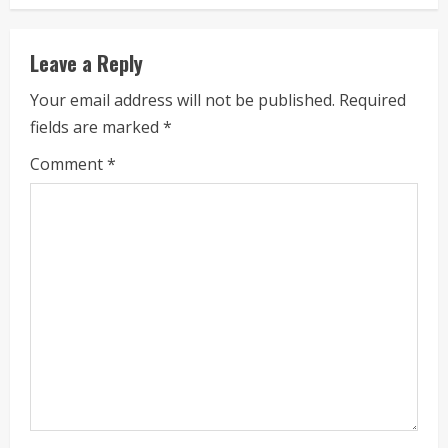
u
e
Leave a Reply
R
Your email address will not be published.
Required
fields are marked
*
e
Comment
*
a
d
i
n
g