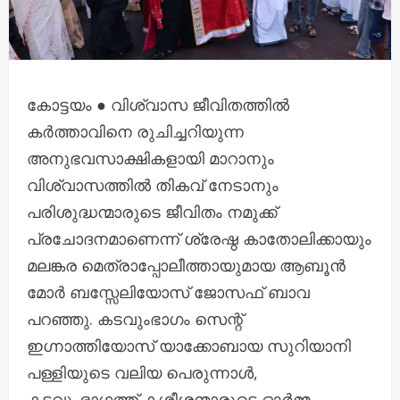
കോട്ടയം ● വിശ്വാസ ജീവിതത്തിൽ
കർത്താവിനെ രുചിച്ചറിയുന്ന
അനുഭവസാക്ഷികളായി മാറാനും
വിശ്വാസത്തിൽ തികവ് നേടാനും
പരിശുദ്ധന്മാരുടെ ജീവിതം നമുക്ക്
പ്രചോദനമാണെന്ന് ശ്രേഷ്ഠ കാതോലിക്കായും
മലങ്കര മെത്രാപ്പോലീത്തായുമായ ആബൂൻ
മോർ ബസ്സേലിയോസ് ജോസഫ് ബാവ
പറഞ്ഞു. കടവുംഭാഗം സെന്റ്
ഇഗ്നാത്തിയോസ് യാക്കോബായ സുറിയാനി
പള്ളിയുടെ വലിയ പെരുന്നാൾ,
കടവുംഭാഗത്ത് കശ്ശീശന്മാരുടെ ഓർമ്മ