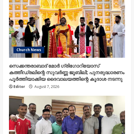
Church News
സെക്കന്തരാബാദ് മോർ ഗ്രിഗോറിയോസ്
കത്തീഡ്രലിന്റെ സുവർണ്ണ ജൂബിലി; പുനരുദ്ധാരണം
പൂർത്തിയാക്കിയ ദൈവാലയത്തിന്റെ കൂദാശ നടന്നു
Editor
August 7, 2026