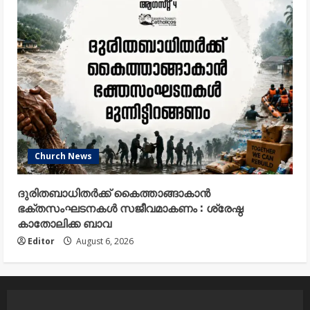
Church News
ദുരിതബാധിതർക്ക് കൈത്താങ്ങാകാൻ
ഭക്തസംഘടനകൾ സജീവമാകണം : ശ്രേഷ്ഠ
കാതോലിക്ക ബാവ
Editor
August 6, 2026