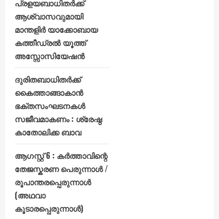
പ്രളയബാധിതർക്ക്
ആശ്വാസവുമായി
മാന്തളിർ യാക്കോബായ
കത്തീഡ്രൽ യൂത്ത്
അസ്സോസിയേഷൻ
ദുരിതബാധിതർക്ക്
കൈത്താങ്ങാകാൻ
ഭക്തസംഘടനകൾ
സജീവമാകണം : ശ്രേഷ്ഠ
കാതോലിക്ക ബാവ
ആഗസ്റ്റ് 6 : കർത്താവിന്റെ
തേജസ്കരണ പെരുന്നാൾ /
രൂപാന്തരപ്പെരുന്നാൾ
(അഥവാ
കൂടാരപ്പെരുന്നാൾ)