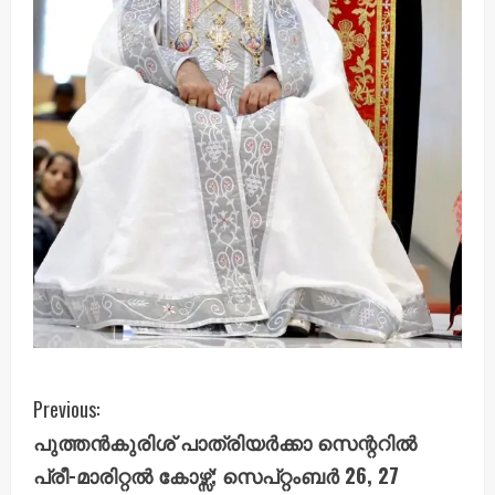
C
Previous:
പുത്തൻകുരിശ് പാത്രിയർക്കാ സെന്ററിൽ
o
പ്രീ-മാരിറ്റൽ കോഴ്സ്; സെപ്റ്റംബർ 26, 27