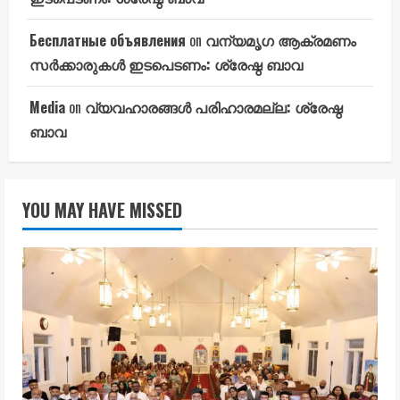
Бесплатные объявления
on
വന്യമൃഗ ആക്രമണം
സർക്കാരുകൾ ഇടപെടണം: ശ്രേഷ്ഠ ബാവ
Media
on
വ്യവഹാരങ്ങൾ പരിഹാരമല്ല: ശ്രേഷ്ഠ
ബാവ
YOU MAY HAVE MISSED