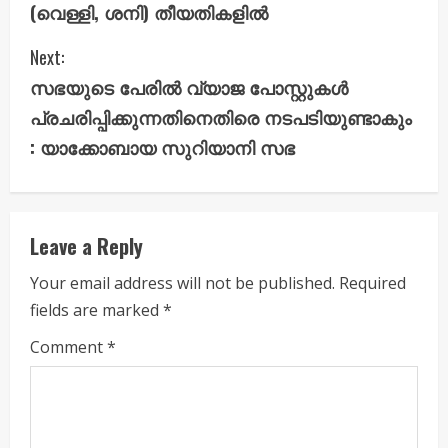
n
(വെള്ളി, ശനി) തീയതികളിൽ
t
Next:
i
സഭയുടെ പേരില്‍ വ്യാജ പോസ്റ്റുകള്‍
പ്രചരിപ്പിക്കുന്നതിനെതിരെ നടപടിയുണ്ടാകും
n
: യാക്കോബായ സുറിയാനി സഭ
u
e
Leave a Reply
R
Your email address will not be published.
Required
e
fields are marked
*
a
Comment
*
d
i