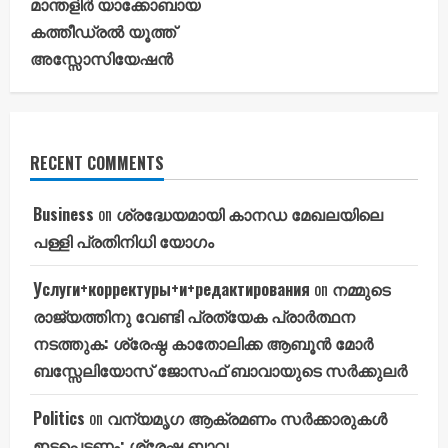
മാന്തളിർ യാക്കോബായ
കത്തീഡ്രൽ യൂത്ത്
അസ്സോസിയേഷൻ
RECENT COMMENTS
Business
on
ശ്രദ്ധേയമായി കാനഡ മേഖലയിലെ
പള്ളി പ്രതിനിധി യോഗം
Услуги+корректуры+и+редактирования
on
നമ്മുടെ
രാജ്യത്തിനു വേണ്ടി പ്രത്യേക പ്രാർത്ഥന
നടത്തുക: ശ്രേഷ്ഠ കാതോലിക്ക ആബൂൻ മോർ
ബസ്സേലിയോസ് ജോസഫ് ബാവായുടെ സർക്കുലർ
Politics
on
വന്യമൃഗ ആക്രമണം സർക്കാരുകൾ
ഇടപെടണം: ശ്രേഷ്ഠ ബാവ