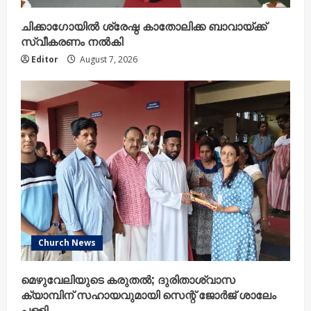
ചിക്കാഗോയിൽ ശ്രേഷ്ഠ കാതോലിക്ക ബാവായ്ക്ക്
സ്വീകരണം നൽകി
Editor
August 7, 2026
Church News
മെഴുവേലിയുടെ കരുതൽ; ദുരിതാശ്വാസ
ക്യാമ്പിന് സഹായവുമായി സെന്റ് ജോർജ് ശാലേം
പള്ളി