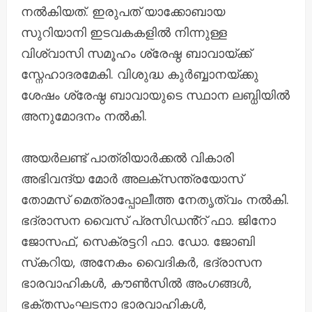
നൽകിയത്. ഇരുപത് യാക്കോബായ
സുറിയാനി ഇടവകകളില്‍ നിന്നുള്ള
വിശ്വാസി സമൂഹം ശ്രേഷ്ഠ ബാവായ്ക്ക്
സ്നേഹാദരമേകി. വിശുദ്ധ കുർബ്ബാനയ്ക്കു
ശേഷം ശ്രേഷ്ഠ ബാവായുടെ സ്ഥാന ലബ്ധിയിൽ
അനുമോദനം നൽകി.
അയര്‍ലണ്ട് പാത്രിയാർക്കൽ വികാരി
അഭിവന്ദ്യ മോര്‍ അലക്‌സന്ത്രയോസ്
തോമസ് മെത്രാപ്പോലീത്ത നേതൃത്വം നൽകി.
ഭദ്രാസന വൈസ് പ്രസിഡൻ്റ് ഫാ. ജിനോ
ജോസഫ്, സെക്രട്ടറി ഫാ. ഡോ. ജോബി
സ്‌കറിയ, അനേകം വൈദികർ, ഭദ്രാസന
ഭാരവാഹികൾ, കൗണ്‍സില്‍ അംഗങ്ങൾ,
ഭക്തസംഘടനാ ഭാരവാഹികൾ,