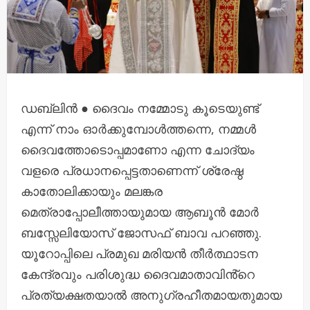
ഡബ്ലിൻ ● ദൈവം നമ്മോടു കൂടെയുണ്ട്
എന്ന് നാം ഓർക്കുമ്പോൾത്തന്നെ, നമ്മൾ
ദൈവത്തോടൊപ്പമാണോ എന്ന ചോദ്യം
വളരെ പ്രധാനപ്പെട്ടതാണെന്ന് ശ്രേഷ്ഠ
കാതോലിക്കായും മലങ്കര
മെത്രാപ്പോലീത്തായുമായ ആബൂൻ മോർ
ബസ്സേലിയോസ് ജോസഫ് ബാവ പറഞ്ഞു.
യൂറോപ്പിലെ പ്രമുഖ മരിയന്‍ തീര്‍ത്ഥാടന
കേന്ദ്രവും പരിശുദ്ധ ദൈവമാതാവിൻ്റെ
പ്രത്യക്ഷതയാൽ അനുഗ്രഹീതമായതുമായ