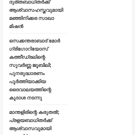
ദുരിതബാധിതർക്ക്
ആശ്വാസഹസ്തവുമായി
മഞ്ഞിനിക്കര സാഖാ
മിഷൻ
സെക്കന്തരാബാദ് മോർ
ഗ്രിഗോറിയോസ്
കത്തീഡ്രലിന്റെ
സുവർണ്ണ ജൂബിലി;
പുനരുദ്ധാരണം
പൂർത്തിയാക്കിയ
ദൈവാലയത്തിന്റെ
കൂദാശ നടന്നു
മാന്തളിരിന്റെ കരുതൽ;
പ്രളയബാധിതർക്ക്
ആശ്വാസവുമായി