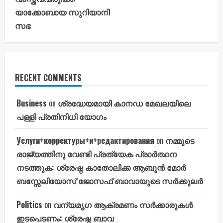
യാക്കോബായ സുറിയാനി
സഭ
RECENT COMMENTS
Business
on
ശ്രദ്ധേയമായി കാനഡ മേഖലയിലെ
പള്ളി പ്രതിനിധി യോഗം
Услуги+корректуры+и+редактирования
on
നമ്മുടെ
രാജ്യത്തിനു വേണ്ടി പ്രത്യേക പ്രാർത്ഥന
നടത്തുക: ശ്രേഷ്ഠ കാതോലിക്ക ആബൂൻ മോർ
ബസ്സേലിയോസ് ജോസഫ് ബാവായുടെ സർക്കുലർ
Politics
on
വന്യമൃഗ ആക്രമണം സർക്കാരുകൾ
ഇടപെടണം: ശ്രേഷ്ഠ ബാവ