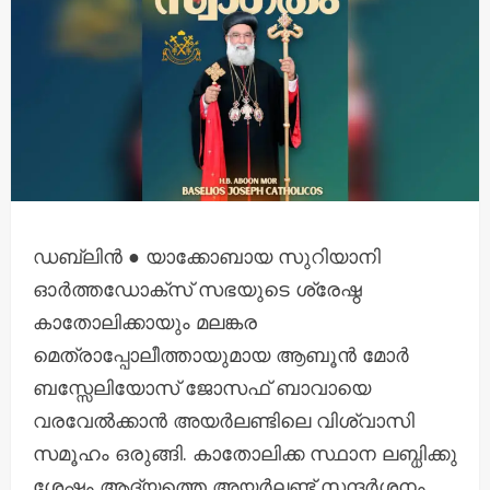
ഡബ്ലിൻ ● യാക്കോബായ സുറിയാനി
ഓർത്തഡോക്സ് സഭയുടെ ശ്രേഷ്ഠ
കാതോലിക്കായും മലങ്കര
മെത്രാപ്പോലീത്തായുമായ ആബൂൻ മോർ
ബസ്സേലിയോസ് ജോസഫ് ബാവായെ
വരവേല്‍ക്കാന്‍ അയര്‍ലണ്ടിലെ വിശ്വാസി
സമൂഹം ഒരുങ്ങി. കാതോലിക്ക സ്ഥാന ലബ്ധിക്കു
ശേഷം ആദ്യത്തെ അയര്‍ലണ്ട് സന്ദര്‍ശനം