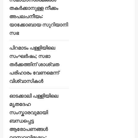
തകർക്കാനുള്ള നീക്കം
അപലപനീയം:
യാക്കോബായ സുറിയാനി
സഭ
പിറമാടം പള്ളിയിലെ
സംഘർഷം; സഭാ
തർക്കത്തിന് ശാശ്വത
പരിഹാരം വേണമെന്ന്
വിശ്വാസികൾ
ഓടക്കാലി പള്ളിയിലെ
മൃതദേഹ
സംസ്കാരവുമായി
ബന്ധപ്പെട്ട
ആരോപണങ്ങൾ
വാസ്തവവിരുദ്ധം: