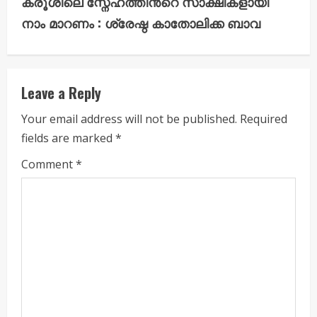
i
ക്രൂശിലെ സ്നേഹത്തിൻ്റെ സാക്ഷികളായി
നാം മാറണം : ശ്രേഷ്ഠ കാതോലിക്ക ബാവ
n
u
e
Leave a Reply
R
Your email address will not be published.
Required
fields are marked
*
e
Comment
*
a
d
i
n
g