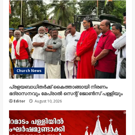
Church News
പ്രളയബാധിതർക്ക് കൈത്താങ്ങായി നിരണം
ഭദ്രാസനവും മേപ്രാൽ സെന്റ് ജോൺസ് പള്ളിയും
Editor
August 10, 2026