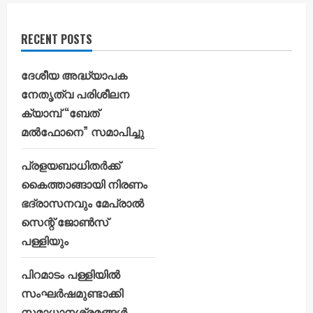
RECENT POSTS
ദേശീയ അദ്ധ്യാപക
നേതൃത്വ പരിശീലന
ക്യാമ്പ് “ബേത്
മൽഫോനെ” സമാപിച്ചു
പ്രളയബാധിതർക്ക്
കൈത്താങ്ങായി നിരണം
ഭദ്രാസനവും മേപ്രാൽ
സെന്റ് ജോൺസ്
പള്ളിയും
പിറമാടം പള്ളിയിൽ
സംഘർഷമുണ്ടാക്കി
സമാധാനശ്രമങ്ങൾ