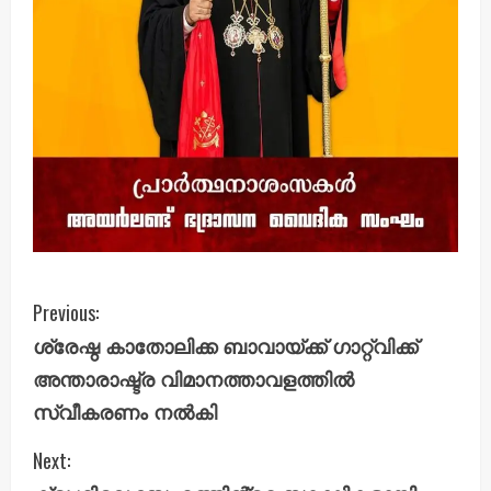
C
Previous:
ശ്രേഷ്ഠ കാതോലിക്ക ബാവായ്ക്ക് ഗാറ്റ്‌വിക്ക്
o
അന്താരാഷ്ട്ര വിമാനത്താവളത്തിൽ
n
സ്വീകരണം നൽകി
t
Next: