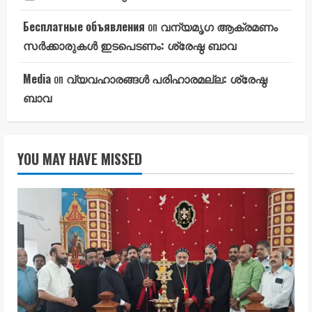
Бесплатные объявления
on
വന്യമൃഗ ആക്രമണം
സർക്കാരുകൾ ഇടപെടണം: ശ്രേഷ്ഠ ബാവ
Media
on
വ്യവഹാരങ്ങൾ പരിഹാരമല്ല: ശ്രേഷ്ഠ
ബാവ
YOU MAY HAVE MISSED