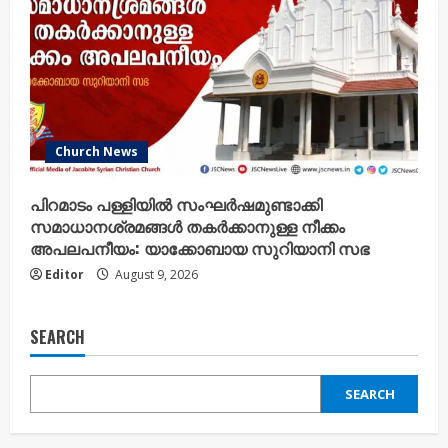
Church News
പിറമാടം പള്ളിയിൽ സംഘർഷമുണ്ടാക്കി
സമാധാനശ്രമങ്ങൾ തകർക്കാനുള്ള നീക്കം
അപലപനീയം: യാക്കോബായ സുറിയാനി സഭ
Editor
August 9, 2026
SEARCH
SEARCH