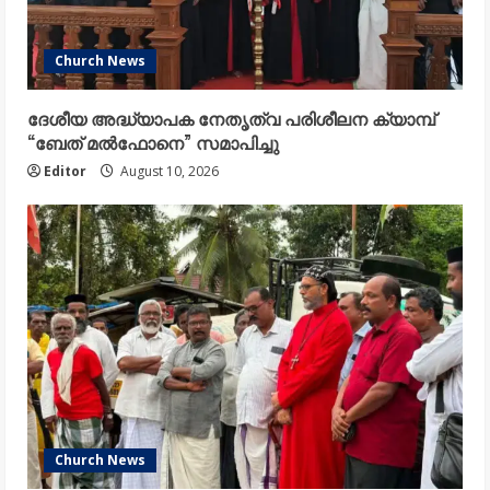
Church News
ദേശീയ അദ്ധ്യാപക നേതൃത്വ പരിശീലന ക്യാമ്പ്
“ബേത് മൽഫോനെ” സമാപിച്ചു
Editor
August 10, 2026
Church News