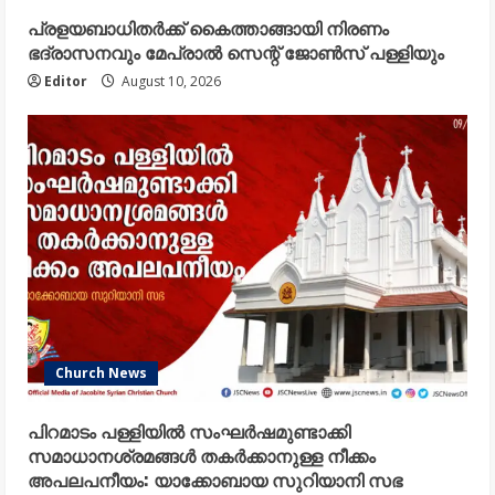
പ്രളയബാധിതർക്ക് കൈത്താങ്ങായി നിരണം
ഭദ്രാസനവും മേപ്രാൽ സെന്റ് ജോൺസ് പള്ളിയും
Editor
August 10, 2026
Church News
പിറമാടം പള്ളിയിൽ സംഘർഷമുണ്ടാക്കി
സമാധാനശ്രമങ്ങൾ തകർക്കാനുള്ള നീക്കം
അപലപനീയം: യാക്കോബായ സുറിയാനി സഭ