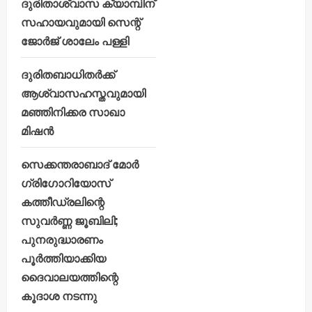
ദുരിതാശ്വാസ ക്യാമ്പിന്
സഹായവുമായി സെന്റ്
ജോർജ് ശാലേം പള്ളി
ദുരിതബാധിതർക്ക്
ആശ്വാസഹസ്തവുമായി
മഞ്ഞിനിക്കര സാഖാ
മിഷൻ
സെക്കന്തരാബാദ് മോർ
ഗ്രിഗോറിയോസ്
കത്തീഡ്രലിന്റെ
സുവർണ്ണ ജൂബിലി;
പുനരുദ്ധാരണം
പൂർത്തിയാക്കിയ
ദൈവാലയത്തിന്റെ
കൂദാശ നടന്നു