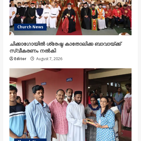
Church News
ചിക്കാഗോയിൽ ശ്രേഷ്ഠ കാതോലിക്ക ബാവായ്ക്ക്
സ്വീകരണം നൽകി
Editor
August 7, 2026