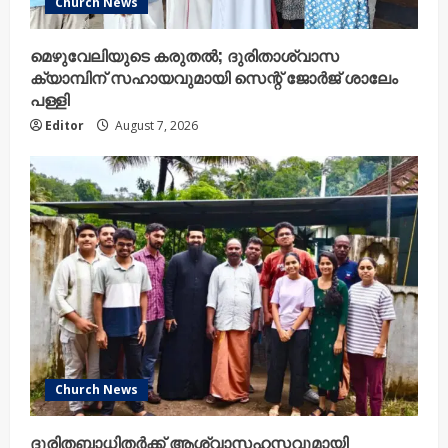
Church News
മെഴുവേലിയുടെ കരുതൽ; ദുരിതാശ്വാസ
ക്യാമ്പിന് സഹായവുമായി സെന്റ് ജോർജ് ശാലേം
പള്ളി
Editor
August 7, 2026
Church News
ദുരിതബാധിതർക്ക് ആശ്വാസഹസ്തവുമായി