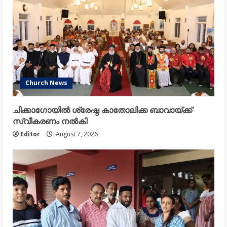
Church News
ചിക്കാഗോയിൽ ശ്രേഷ്ഠ കാതോലിക്ക ബാവായ്ക്ക്
സ്വീകരണം നൽകി
Editor
August 7, 2026