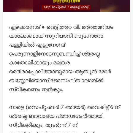
ഏഴക്കരനാട് ● വെട്ടിത്തറ വി. മർത്തമറിയം
യാക്കോബായ സുറിയാനി സൂനോറോ
പള്ളിയിൽ എട്ടുനോമ്പ്
പെരുന്നാളിനോടനുബന്ധിച്ച് ശ്രേഷ്ഠ
കാതോലിക്കായും മലങ്കര
മെത്രാപ്പോലീത്തായുമായ ആബൂൻ മോർ
ബസ്സേലിയോസ് ജോസഫ് ബാവായ്ക്ക്
സ്വീകരണം നൽകും.
നാളെ (സെപ്റ്റംബർ 7 ഞായർ) വൈകിട്ട് 6 ന്
ശ്രേഷ്ഠ ബാവായെ പ്രൗഢഗംഭീരമായി
സ്വീകരിക്കും. തുടർന്ന് 7 ന്