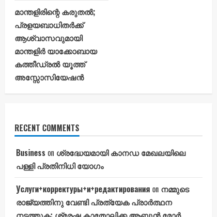
മാന്തളിരിന്റെ കരുതൽ;
പ്രളയബാധിതർക്ക്
ആശ്വാസവുമായി
മാന്തളിർ യാക്കോബായ
കത്തീഡ്രൽ യൂത്ത്
അസ്സോസിയേഷൻ
RECENT COMMENTS
Business
on
ശ്രദ്ധേയമായി കാനഡ മേഖലയിലെ
പള്ളി പ്രതിനിധി യോഗം
Услуги+корректуры+и+редактирования
on
നമ്മുടെ
രാജ്യത്തിനു വേണ്ടി പ്രത്യേക പ്രാർത്ഥന
നടത്തുക: ശ്രേഷ്ഠ കാതോലിക്ക ആബൂൻ മോർ