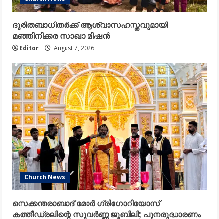
ദുരിതബാധിതർക്ക് ആശ്വാസഹസ്തവുമായി
മഞ്ഞിനിക്കര സാഖാ മിഷൻ
Editor
August 7, 2026
Church News
സെക്കന്തരാബാദ് മോർ ഗ്രിഗോറിയോസ്
കത്തീഡ്രലിന്റെ സുവർണ്ണ ജൂബിലി; പുനരുദ്ധാരണം