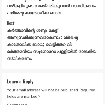
o
വഴികളിലൂടെ സഞ്ചരിക്കുവാൻ സാധിക്കണം
n
: ശ്രേഷ്ഠ കാതോലിക്ക ബാവ
t
Next:
i
കർത്താവിന്റെ ശബ്ദം കേട്ട്
അനുസരിക്കുന്നവരാകണം : ശ്രേഷ്ഠ
n
കാതോലിക്ക ബാവ; വെട്ടിത്തറ വി.
u
മർത്തമറിയം സൂനോറോ പള്ളിയിൽ രാജകീയ
സ്വീകരണം
e
R
e
Leave a Reply
a
Your email address will not be published.
Required
fields are marked
*
d
Comment
*