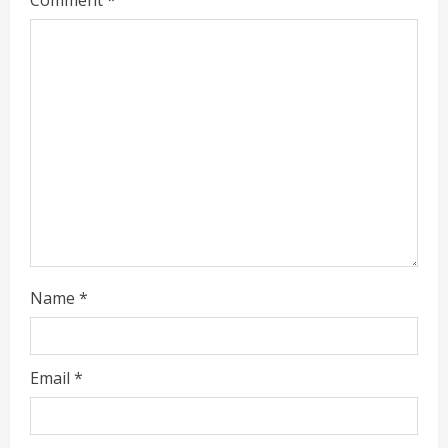
i
n
g
Name
*
Email
*