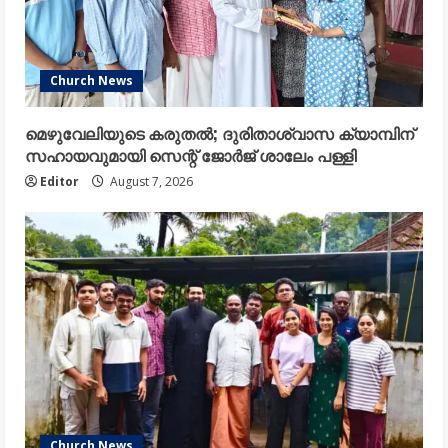
Church News
മെഴുവേലിയുടെ കരുതൽ; ദുരിതാശ്വാസ ക്യാമ്പിന്
സഹായവുമായി സെന്റ് ജോർജ് ശാലേം പള്ളി
Editor
August 7, 2026
Church News