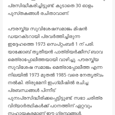
പ്രസിദ്ധീകരിച്ചിട്ടുണ്ട്. കൂടാതെ 30 ഓളം
പുസ്‌തകങ്ങൾ രചിതാവാണ്.
പൗരസ്ത‌്യ സുവിശേഷസമാജം മിഷൻ
ഡയറക്‌ടറായി പ്രവർത്തിച്ചിരുന്ന
ഇദ്ദേഹത്തെ 1973 സെപ്റ്റംബർ 1 ന് പരി.
യാക്കോബ് തൃതീയൻ പാത്രിയർക്കീസ് ബാവ
മെത്രാപ്പോലീത്തയായി വാഴിച്ചു. പൗരസ്ത്യ
സുവിശേഷ സമാജം മെത്രാപ്പോലീത്ത എന്ന
നിലയിൽ 1973 മുതൽ 1985 വരെ നേതൃത്വം
നൽകി. തിരുമേനി ഇംഗ്ലീഷിൽ രചിച്ച
പ്രബന്ധങ്ങൾ പിന്നീട്
പുനഃപ്രസിദ്ധീരിക്കപ്പെട്ടിട്ടുണ്ട്. സഭാ ചരിത്ര
വിദ്യാർത്ഥികൾക്ക് പഠനത്തിന് ഏറ്റവും
സഹായകരമാണ് ഈ ഗ്രന്ഥങ്ങൾ.