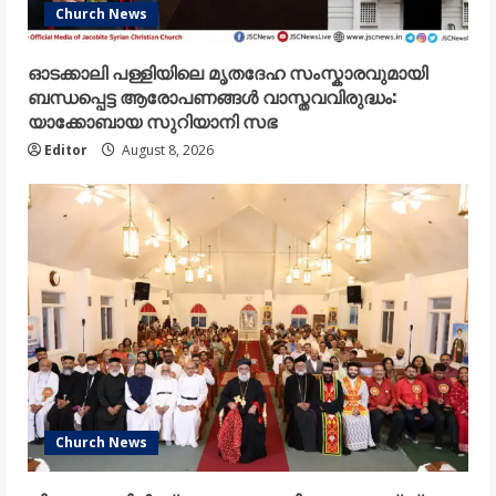
Church News
ഓടക്കാലി പള്ളിയിലെ മൃതദേഹ സംസ്കാരവുമായി
ബന്ധപ്പെട്ട ആരോപണങ്ങൾ വാസ്തവവിരുദ്ധം:
യാക്കോബായ സുറിയാനി സഭ
Editor
August 8, 2026
Church News