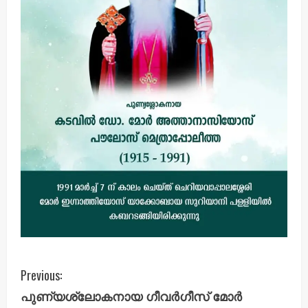
C
Previous:
പുണ്യശ്ലോകനായ ഗീവർഗീസ് മോർ
o