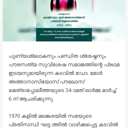
പുണ്യശ്ലോകനും പണ്ഡിത ശ്രേഷ്ഠനും
പൗരസത്യ സുവിശേഷ സമാജത്തിന്റെ പ്രഥമ
ഇടയനുമായിരുന്ന കടവിൽ ഡോ. മോർ
അത്താനാസിയോസ് പൗലോസ്
മെത്രാപ്പോലീത്തയുടെ 34-ാമത് ഓർമ്മ മാർച്ച്
6 ന് ആചരിക്കുന്നു.
1970 കളിൽ മലങ്കരയിൽ സഭയുടെ
പ്രതിസന്ധി ഘട്ട ത്തിൽ വാഴിക്കപ്പെട്ട കടവിൽ