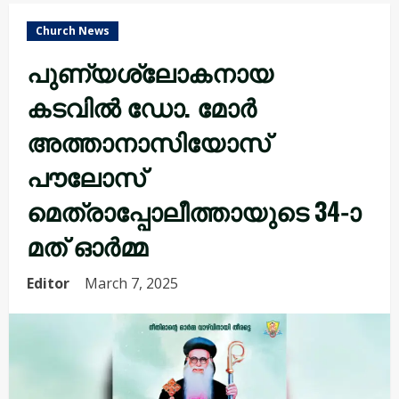
Church News
പുണ്യശ്ലോകനായ
കടവിൽ ഡോ. മോർ
അത്താനാസിയോസ്
പൗലോസ്
മെത്രാപ്പോലീത്തായുടെ 34-ാ
മത് ഓർമ്മ
Editor
March 7, 2025