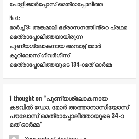
പോളിക്കാർപ്പോസ് മെത്രാപ്പോലീത്ത
n
Next:
t
മാർച്ച് 9: അങ്കമാലി ഭദ്രാസനത്തിൻ്റെ പ്രഥമ
i
മെത്രാപ്പോലീത്തയായിരുന്ന
പുണ്യശ്ലോകനായ അമ്പാട്ട് മോർ
n
കൂറിലോസ് ഗീവർഗീസ്
u
മെത്രാപ്പോലീത്തയുടെ 134-ാമത് ഓർമ്മ
e
R
1 thought on “
പുണ്യശ്ലോകനായ
e
കടവിൽ ഡോ. മോർ അത്താനാസിയോസ്
a
പൗലോസ് മെത്രാപ്പോലീത്തായുടെ 34-ാ
മത് ഓർമ്മ
”
d
Your code of destiny
says: