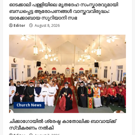
ഓടക്കാലി പള്ളിയിലെ മൃതദേഹ സംസ്കാരവുമായി
ബന്ധപ്പെട്ട ആരോപണങ്ങൾ വാസ്തവവിരുദ്ധം:
യാക്കോബായ സുറിയാനി സഭ
Editor
August 8, 2026
Church News
ചിക്കാഗോയിൽ ശ്രേഷ്ഠ കാതോലിക്ക ബാവായ്ക്ക്
സ്വീകരണം നൽകി