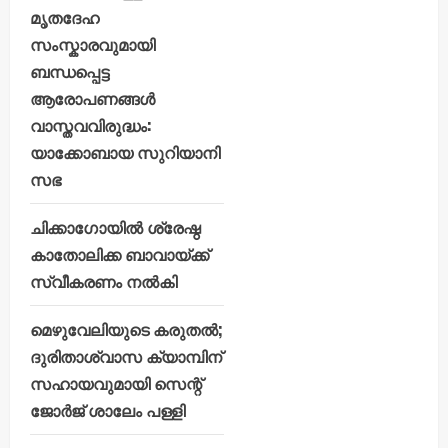
മൃതദേഹ
സംസ്കാരവുമായി
ബന്ധപ്പെട്ട
ആരോപണങ്ങൾ
വാസ്തവവിരുദ്ധം:
യാക്കോബായ സുറിയാനി
സഭ
ചിക്കാഗോയിൽ ശ്രേഷ്ഠ
കാതോലിക്ക ബാവായ്ക്ക്
സ്വീകരണം നൽകി
മെഴുവേലിയുടെ കരുതൽ;
ദുരിതാശ്വാസ ക്യാമ്പിന്
സഹായവുമായി സെന്റ്
ജോർജ് ശാലേം പള്ളി