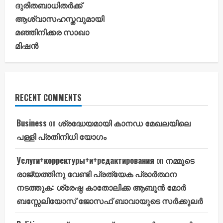
ദുരിതബാധിതർക്ക്
ആശ്വാസഹസ്തവുമായി
മഞ്ഞിനിക്കര സാഖാ
മിഷൻ
RECENT COMMENTS
Business
on
ശ്രദ്ധേയമായി കാനഡ മേഖലയിലെ
പള്ളി പ്രതിനിധി യോഗം
Услуги+корректуры+и+редактирования
on
നമ്മുടെ
രാജ്യത്തിനു വേണ്ടി പ്രത്യേക പ്രാർത്ഥന
നടത്തുക: ശ്രേഷ്ഠ കാതോലിക്ക ആബൂൻ മോർ
ബസ്സേലിയോസ് ജോസഫ് ബാവായുടെ സർക്കുലർ