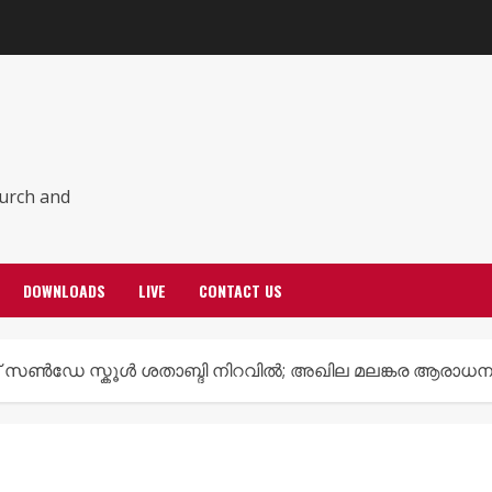
hurch and
DOWNLOADS
LIVE
CONTACT US
േഴ്‌സ്‌ സൺഡേ സ്കൂൾ ശതാബ്ദി നിറവിൽ; അഖില മലങ്കര ആരാധനാ 