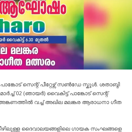
ട് സെന്റ് പീറ്റേഴ്സ് സൺ‌ഡേ സ്കൂൾ. ശതാബ്ദി
്‌ 02 (ഞായർ) വൈകിട്ട്‌ പാങ്കോട്‌ സെന്റ്
ളി അങ്കണത്തിൽ വച്ച്‌ അഖില മലങ്കര ആരാധനാ ഗീത
കീഴിലുള്ള ദൈവാലയങ്ങളിലെ ഗായക സംഘങ്ങളെ