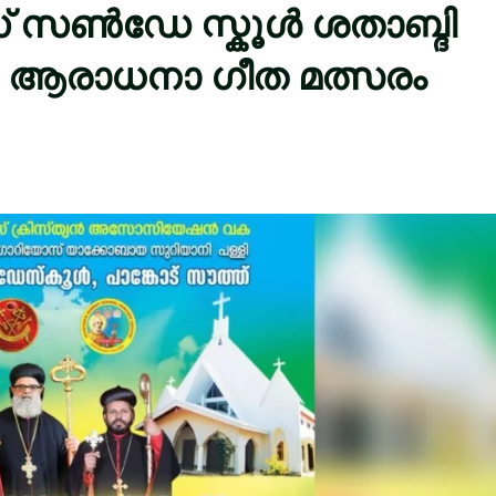
ഴ്‌സ്‌ സൺഡേ സ്കൂൾ ശതാബ്ദി
ര ആരാധനാ ഗീത മത്സരം