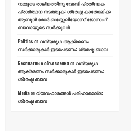
നമ്മുടെ രാജ്യത്തിനു വേണ്ടി പ്രത്യേക
പ്രാർത്ഥന നടത്തുക: ശ്രേഷ്ഠ കാതോലിക്ക
ആബൂൻ മോർ ബസ്സേലിയോസ് ജോസഫ്
ബാവായുടെ സർക്കുലർ
Politics
on
വന്യമൃഗ ആക്രമണം
സർക്കാരുകൾ ഇടപെടണം: ശ്രേഷ്ഠ ബാവ
Бесплатные объявления
on
വന്യമൃഗ
ആക്രമണം സർക്കാരുകൾ ഇടപെടണം:
ശ്രേഷ്ഠ ബാവ
Media
on
വ്യവഹാരങ്ങൾ പരിഹാരമല്ല:
ശ്രേഷ്ഠ ബാവ