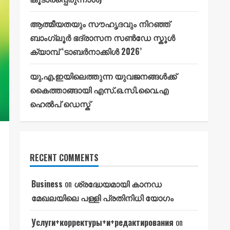
ആത്മീയതയും സൗഹൃദവും നിറഞ്ഞ്
ബാംഗ്ലൂർ ഭദ്രാസന സൺഡേ സ്കൂൾ
ക്യാമ്പ് ‘ടാബർനാക്കിൾ 2026’
യു.എ.ഇയിലെത്തുന്ന യുവജനങ്ങൾക്ക്
കൈത്താങ്ങായി എസ്.ഒ.സി.വൈ.എ
ഹെൽപ് ഡെസ്ക്
RECENT COMMENTS
Business
on
ശ്രദ്ധേയമായി കാനഡ
മേഖലയിലെ പള്ളി പ്രതിനിധി യോഗം
Услуги+корректуры+и+редактирования
on