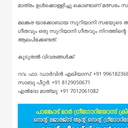
മാത്രം ഉള്‍ക്കൊള്ളിച്ചു കൊണ്ടാണ് മത്സരം സംഘ
മലങ്കര യാക്കോബായ സുറിയാനി സഭയുടെ ആണ്
ഗീതവും ഒരു സുറിയാനി ഗീതവും നിറത്തിന്
ആലപിക്കേണ്ടത്‌.
കൂടുതൽ വിവരങ്ങൾക്ക്
റവ. ഫാ. ഡാർവിൻ എലിയാസ്: +91 99618236
സാബു പീറ്റർ: +91 8129050671
എൽദോ മാത്യു: +91 7012061082