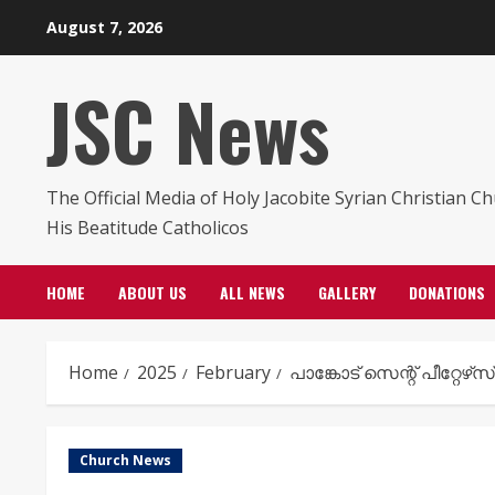
Skip
August 7, 2026
to
content
JSC News
The Official Media of Holy Jacobite Syrian Christian C
His Beatitude Catholicos
HOME
ABOUT US
ALL NEWS
GALLERY
DONATIONS
Home
2025
February
പാങ്കോട്‌ സെന്റ് പീറ്റ
Church News