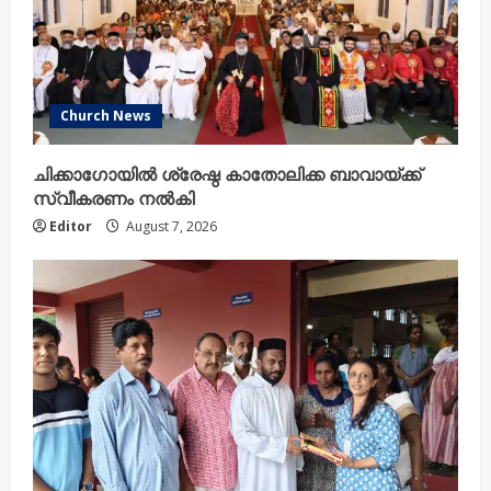
d
i
n
Church News
g
ചിക്കാഗോയിൽ ശ്രേഷ്ഠ കാതോലിക്ക ബാവായ്ക്ക്
സ്വീകരണം നൽകി
Editor
August 7, 2026