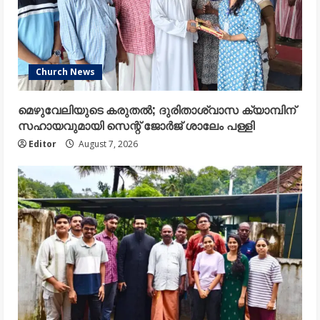
Church News
മെഴുവേലിയുടെ കരുതൽ; ദുരിതാശ്വാസ ക്യാമ്പിന്
സഹായവുമായി സെന്റ് ജോർജ് ശാലേം പള്ളി
Editor
August 7, 2026