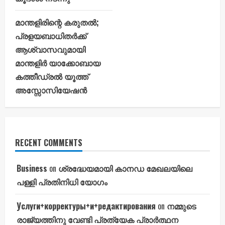
മാന്തളിരിന്റെ കരുതൽ;
പ്രളയബാധിതർക്ക്
ആശ്വാസവുമായി
മാന്തളിർ യാക്കോബായ
കത്തീഡ്രൽ യൂത്ത്
അസ്സോസിയേഷൻ
RECENT COMMENTS
Business
on
ശ്രദ്ധേയമായി കാനഡ മേഖലയിലെ
പള്ളി പ്രതിനിധി യോഗം
Услуги+корректуры+и+редактирования
on
നമ്മുടെ
രാജ്യത്തിനു വേണ്ടി പ്രത്യേക പ്രാർത്ഥന