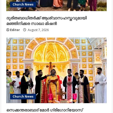
Church News
ദുരിതബാധിതർക്ക് ആശ്വാസഹസ്തവുമായി
മഞ്ഞിനിക്കര സാഖാ മിഷൻ
Editor
August 7, 2026
Church News
സെക്കന്തരാബാദ് മോർ ഗ്രിഗോറിയോസ്