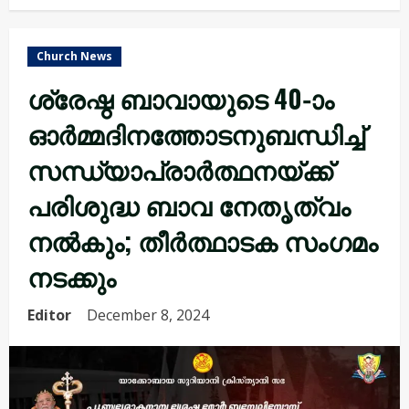
Church News
ശ്രേഷ്ഠ ബാവായുടെ 40-ാം
ഓർമ്മദിനത്തോടനുബന്ധിച്ച്
സന്ധ്യാപ്രാർത്ഥനയ്ക്ക്
പരിശുദ്ധ ബാവ നേതൃത്വം
നൽകും; തീർത്ഥാടക സംഗമം
നടക്കും
Editor
December 8, 2024