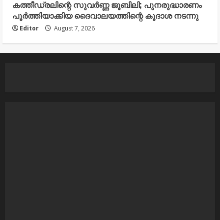
കത്തീഡ്രലിന്റെ സുവർണ്ണ ജൂബിലി; പുനരുദ്ധാരണം
പൂർത്തിയാക്കിയ ദൈവാലയത്തിന്റെ കൂദാശ നടന്നു
Editor
August 7, 2026