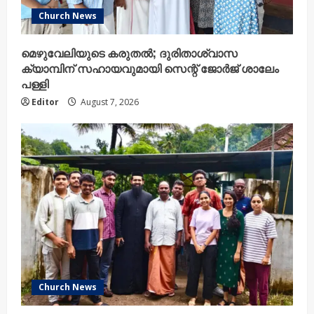
Church News
മെഴുവേലിയുടെ കരുതൽ; ദുരിതാശ്വാസ
ക്യാമ്പിന് സഹായവുമായി സെന്റ് ജോർജ് ശാലേം
പള്ളി
Editor
August 7, 2026
Church News