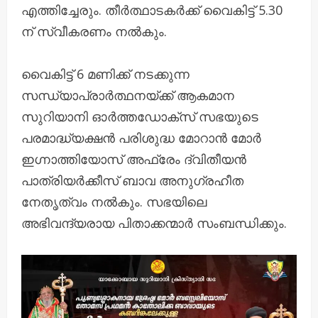
എത്തിച്ചേരും. തീർത്ഥാടകർക്ക് വൈകിട്ട് 5.30
ന് സ്വീകരണം നൽകും.
വൈകിട്ട് 6 മണിക്ക് നടക്കുന്ന
സന്ധ്യാപ്രാർത്ഥനയ്ക്ക് ആകമാന
സുറിയാനി ഓർത്തഡോക്സ് സഭയുടെ
പരമാദ്ധ്യക്ഷൻ പരിശുദ്ധ മോറാൻ മോർ
ഇഗ്നാത്തിയോസ് അഫ്രേം ദ്വിതീയൻ
പാത്രിയർക്കീസ് ബാവ അനുഗ്രഹീത
നേതൃത്വം നൽകും. സഭയിലെ
അഭിവന്ദ്യരായ പിതാക്കന്മാർ സംബന്ധിക്കും.