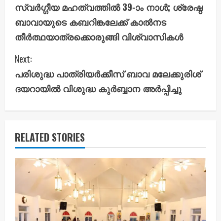
സ്വർഗ്ഗീയ മഹത്വത്തിൽ 39-ാം നാൾ; ശ്രേഷ്ഠ
o
ബാവായുടെ കബറിങ്കലേക്ക് കാൽനട
n
തീർത്ഥയാത്രക്കൊരുങ്ങി വിശ്വാസികൾ
t
Next:
i
പരിശുദ്ധ പാത്രിയർക്കീസ് ബാവ മലേക്കുരിശ്
ദയറായിൽ വിശുദ്ധ കുർബ്ബാന അർപ്പിച്ചു
n
u
e
RELATED STORIES
R
e
a