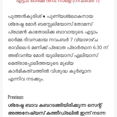
എട്ടാം ഓർമ്മ ദിനം നാളെ (നവംബർ 7)
പുത്തൻകുരിശ് ● പുണ്യശ്ലോകനായ
ശ്രേഷ്ഠ മോർ ബസ്സേലിയോസ് തോമസ്
പ്രഥമൻ കാതോലിക്ക ബാവായുടെ എട്ടാം
ഓർമ്മ ദിവസമായ നവംബർ 7 വ്യാഴാഴ്ച
രാവിലെ 6 മണിക്ക് പ്രഭാത പ്രാർത്ഥന 6.30 ന്
അഭിവന്ദ്യ മോർ യൂലിയോസ് ഏലിയാസ്
മെത്രാപ്പോലീത്തയുടെ മുഖ്യ
കാർമികത്വത്തിൽ വിശുദ്ധ കുർബ്ബാന
എന്നിവ നടക്കും.
C
Previous:
ശ്രേഷ്ഠ ബാവ കബറടങ്ങിയിരിക്കുന്ന സെന്റ്
o
അത്തനേഷ്യസ് കത്തീഡ്രലിൽ ഇന്ന് നടന്ന