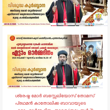
ശ്രേഷ്ഠ മോർ ബസ്സേലിയോസ് തോമസ്
പ്രഥമൻ കാതോലിക്ക ബാവായുടെ