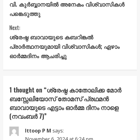
n
വി. കുർബ്ബാനയിൽ അനേകം വിശ്വാസികൾ
പങ്കെടുത്തു
t
i
Next:
ശ്രേഷ്ഠ ബാവായുടെ കബറിങ്കൽ
n
പ്രാർത്ഥനയുമായി വിശ്വാസികൾ; ഏഴാം
u
ഓർമ്മദിനം ആചരിച്ചു
e
R
1 thought on “
ശ്രേഷ്ഠ കാതോലിക്ക മോർ
e
ബസ്സേലിയോസ് തോമസ് പ്രഥമൻ
a
ബാവായുടെ എട്ടാം ഓർമ്മ ദിനം നാളെ
(നവംബർ 7)
”
d
Ittoop P M
says:
i
November 6, 2024 at 6:24 pm