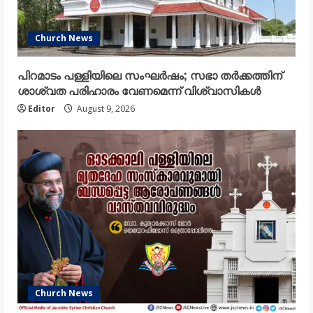
Church News
പിറമാടം പള്ളിയിലെ സംഘർഷം; സഭാ തർക്കത്തിന്
ശാശ്വത പരിഹാരം വേണമെന്ന് വിശ്വാസികൾ
Editor
August 9, 2026
Church News