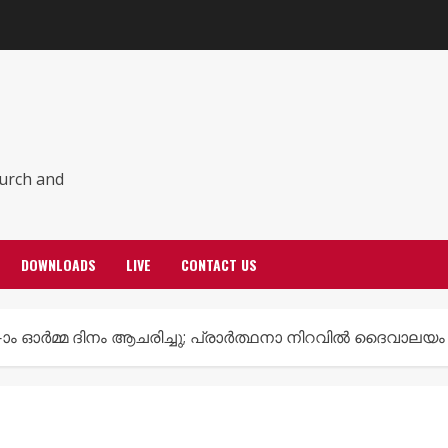
hurch and
DOWNLOADS
LIVE
CONTACT US
-ാം ഓർമ്മ ദിനം ആചരിച്ചു; പ്രാർത്ഥനാ നിറവിൽ ദൈവാലയം