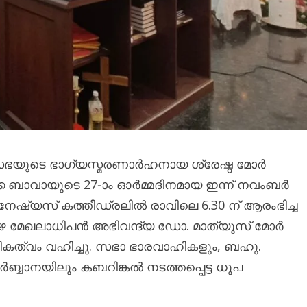
ഭയുടെ ഭാഗ്യസ്മരണാര്‍ഹനായ ശ്രേഷ്ഠ മോര്‍
 ബാവായുടെ 27-ാം ഓര്‍മ്മദിനമായ ഇന്ന് നവംബർ
നേഷ്യസ് കത്തീഡ്രലില്‍ രാവിലെ 6.30 ന് ആരംഭിച്ച
റ്റുപുഴ മേഖലാധിപൻ അഭിവന്ദ്യ ഡോ. മാത്യൂസ് മോര്‍
മികത്വം വഹിച്ചു. സഭാ ഭാരവാഹികളും, ബഹു.
്ബാനയിലും കബറിങ്കല്‍ നടത്തപ്പെട്ട ധൂപ