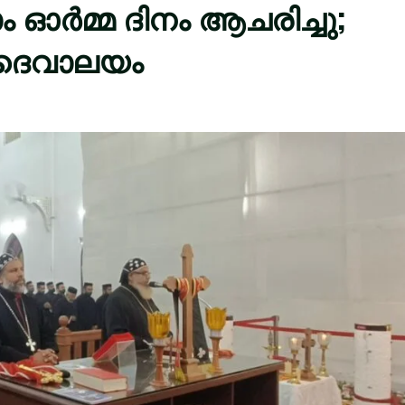
ം ഓർമ്മ ദിനം ആചരിച്ചു;
 ദൈവാലയം