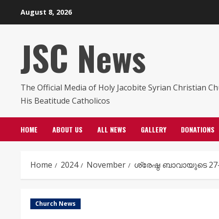
Skip
August 8, 2026
to
content
JSC News
The Official Media of Holy Jacobite Syrian Christian C
His Beatitude Catholicos
HOME
ABOUT US
ALL NEWS
GALLERY
DONATIONS
Home
2024
November
ശ്രേഷ്ഠ ബാവായുടെ 27
Church News