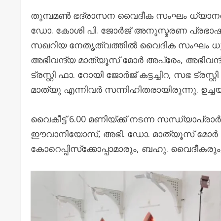
തുമ്പമൺ ഭദ്രാസന വൈദീക സംഘം ധ്യാനത്ത
ഡോ. കോശി പി. ജോർജ് അനുസ്മരണ പ്രഭാഷണ
സഖറിയ നേതൃത്വത്തിൽ വൈദിക സംഘം ധൂപപ്
അഭിവന്ദ്യ മാത്യൂസ് മോർ അപ്രേം, അഭിവ
ട്രസ്റ്റി ഫാ. റോയി ജോർജ് കട്ടച്ചിറ, സഭ ട്രസ
മാത്യു എന്നിവർ സന്നിഹിതരായിരുന്നു. ഉച്ചയക്ക
വൈകീട്ട് 6.00 മണിയ്ക്ക് നടന്ന സന്ധ്യാപ്രാ
ഈവാനിയോസ്, അഭി. ഡോ. മാത്യൂസ് മോര്‍ അന്
കോറെപ്പിസ്‌ക്കോപ്പാമാരും, ബഹു. വൈദീകരു