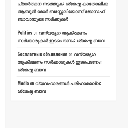
പ്രാർത്ഥന നടത്തുക: ശ്രേഷ്ഠ കാതോലിക്ക
ആബൂൻ മോർ ബസ്സേലിയോസ് ജോസഫ്
ബാവായുടെ സർക്കുലർ
Politics
on
വന്യമൃഗ ആക്രമണം
സർക്കാരുകൾ ഇടപെടണം: ശ്രേഷ്ഠ ബാവ
Бесплатные объявления
on
വന്യമൃഗ
ആക്രമണം സർക്കാരുകൾ ഇടപെടണം:
ശ്രേഷ്ഠ ബാവ
Media
on
വ്യവഹാരങ്ങൾ പരിഹാരമല്ല:
ശ്രേഷ്ഠ ബാവ