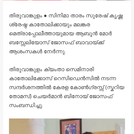
തിരുവാങ്കുളം ● സിനിമാ താരം സുരേഷ് കൃഷ്ണ
ശ്രേഷ്ഠ കാതോലിക്കായും മലങ്കര
മെത്രാപ്പോലീത്തായുമായ ആബൂൻ മോർ
ബസ്സേലിയോസ് ജോസഫ് ബാവായ്ക്ക്
ആശംസകൾ നേർന്നു.
തിരുവാങ്കുളം ക്യംതാ സെമിനാരി
കാതോലിക്കോസ് റെസിഡെൻസിൽ നടന്ന
സന്ദർശനത്തിൽ കേരള കോൺഗ്രസ്സ് (സ്കറിയ
തോമസ്) ചെയർമാൻ ബിനോയ് ജോസഫ്
സംബന്ധിച്ചു.