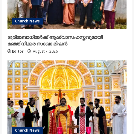
Church News
ദുരിതബാധിതർക്ക് ആശ്വാസഹസ്തവുമായി
മഞ്ഞിനിക്കര സാഖാ മിഷൻ
Editor
August 7, 2026
Church News