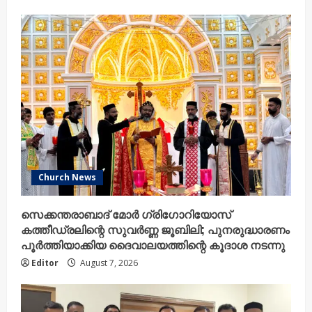
Church News
സെക്കന്തരാബാദ് മോർ ഗ്രിഗോറിയോസ്
കത്തീഡ്രലിന്റെ സുവർണ്ണ ജൂബിലി; പുനരുദ്ധാരണം
പൂർത്തിയാക്കിയ ദൈവാലയത്തിന്റെ കൂദാശ നടന്നു
Editor
August 7, 2026