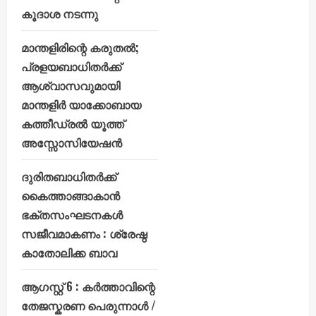
കൂദാശ നടന്നു
മാന്തളിരിന്റെ കരുതൽ;
പ്രളയബാധിതർക്ക്
ആശ്വാസവുമായി
മാന്തളിർ യാക്കോബായ
കത്തീഡ്രൽ യൂത്ത്
അസ്സോസിയേഷൻ
ദുരിതബാധിതർക്ക്
കൈത്താങ്ങാകാൻ
ഭക്തസംഘടനകൾ
സജീവമാകണം : ശ്രേഷ്ഠ
കാതോലിക്ക ബാവ
ആഗസ്റ്റ് 6 : കർത്താവിന്റെ
തേജസ്കരണ പെരുന്നാൾ /