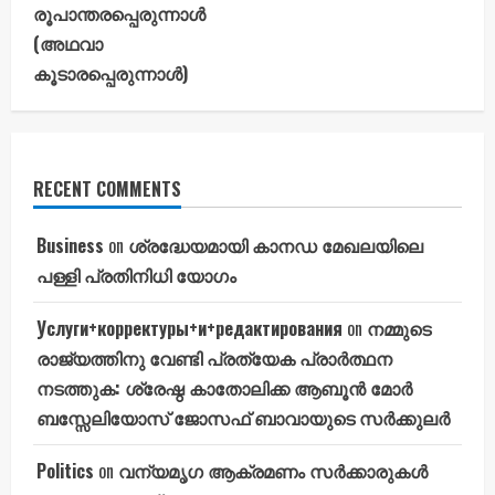
രൂപാന്തരപ്പെരുന്നാൾ
(അഥവാ
കൂടാരപ്പെരുന്നാൾ)
RECENT COMMENTS
Business
on
ശ്രദ്ധേയമായി കാനഡ മേഖലയിലെ
പള്ളി പ്രതിനിധി യോഗം
Услуги+корректуры+и+редактирования
on
നമ്മുടെ
രാജ്യത്തിനു വേണ്ടി പ്രത്യേക പ്രാർത്ഥന
നടത്തുക: ശ്രേഷ്ഠ കാതോലിക്ക ആബൂൻ മോർ
ബസ്സേലിയോസ് ജോസഫ് ബാവായുടെ സർക്കുലർ
Politics
on
വന്യമൃഗ ആക്രമണം സർക്കാരുകൾ