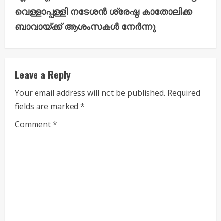
i
വെള്ളാപ്പള്ളി നടേശൻ ശ്രേഷ്ഠ കാതോലിക്ക
ബാവായ്ക്ക് ആശംസകൾ നേർന്നു
n
u
e
Leave a Reply
R
Your email address will not be published.
Required
fields are marked
*
e
Comment
*
a
d
i
n