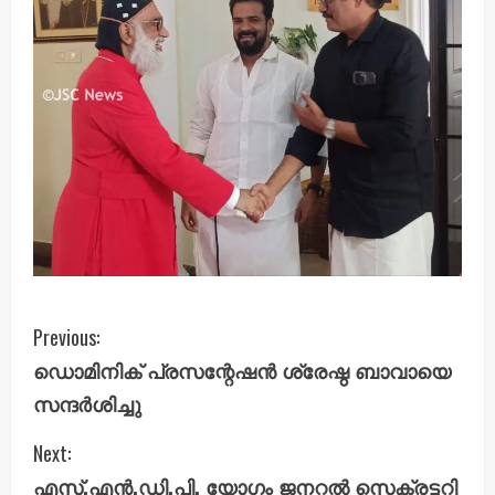
C
Previous:
ഡൊമിനിക് പ്രസന്റേഷൻ ശ്രേഷ്ഠ ബാവായെ
o
സന്ദർശിച്ചു
n
Next:
t
എസ്.എൻ.ഡി.പി. യോഗം ജനറൽ സെക്രട്ടറി