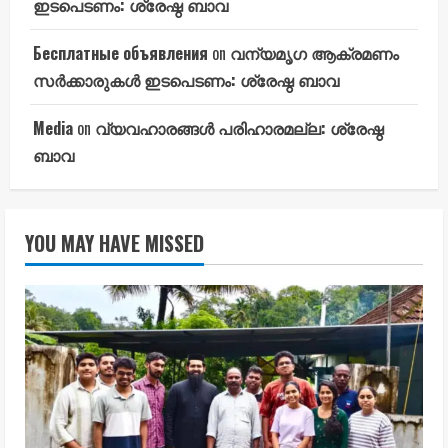
ഇടപെടണം: ശ്രേഷ്ഠ ബാവ
Бесплатные объявления
on
വന്യമൃഗ ആക്രമണം
സർക്കാരുകൾ ഇടപെടണം: ശ്രേഷ്ഠ ബാവ
Media
on
വ്യവഹാരങ്ങൾ പരിഹാരമല്ല: ശ്രേഷ്ഠ
ബാവ
YOU MAY HAVE MISSED