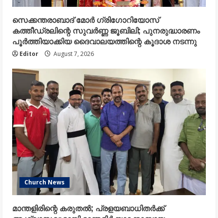
സെക്കന്തരാബാദ് മോർ ഗ്രിഗോറിയോസ്
കത്തീഡ്രലിന്റെ സുവർണ്ണ ജൂബിലി; പുനരുദ്ധാരണം
പൂർത്തിയാക്കിയ ദൈവാലയത്തിന്റെ കൂദാശ നടന്നു
Editor
August 7, 2026
Church News
മാന്തളിരിന്റെ കരുതൽ; പ്രളയബാധിതർക്ക്