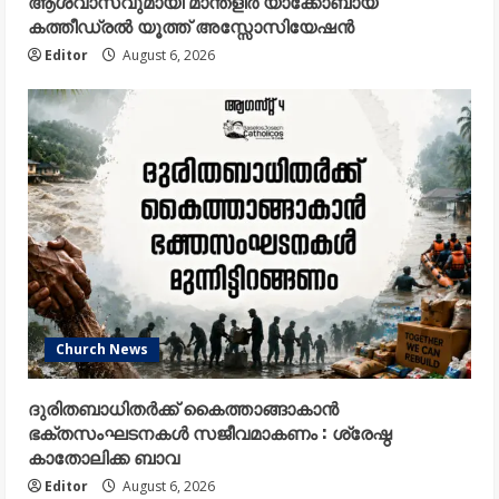
ആശ്വാസവുമായി മാന്തളിർ യാക്കോബായ
കത്തീഡ്രൽ യൂത്ത് അസ്സോസിയേഷൻ
Editor
August 6, 2026
Church News
ദുരിതബാധിതർക്ക് കൈത്താങ്ങാകാൻ
ഭക്തസംഘടനകൾ സജീവമാകണം : ശ്രേഷ്ഠ
കാതോലിക്ക ബാവ
Editor
August 6, 2026