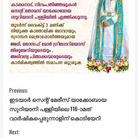
C
Previous:
ഇടയാർ സെന്റ് മേരീസ് യാക്കോബായ
o
സുറിയാനി പള്ളിയിലെ 116-ാമത്
n
വാർഷികപ്പെരുന്നാളിന് കൊടിയേറി
t
Next: