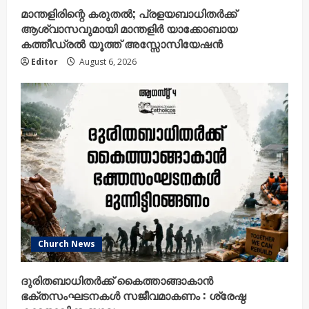
മാന്തളിരിന്റെ കരുതൽ; പ്രളയബാധിതർക്ക്
ആശ്വാസവുമായി മാന്തളിർ യാക്കോബായ
കത്തീഡ്രൽ യൂത്ത് അസ്സോസിയേഷൻ
Editor
August 6, 2026
Church News
ദുരിതബാധിതർക്ക് കൈത്താങ്ങാകാൻ
ഭക്തസംഘടനകൾ സജീവമാകണം : ശ്രേഷ്ഠ