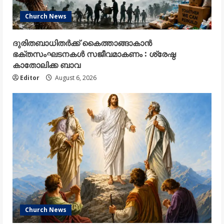
Church News
ദുരിതബാധിതർക്ക് കൈത്താങ്ങാകാൻ
ഭക്തസംഘടനകൾ സജീവമാകണം : ശ്രേഷ്ഠ
കാതോലിക്ക ബാവ
Editor
August 6, 2026
Church News