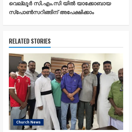
i
വെല്ലൂർ സി.എം.സി യിൽ യാക്കോബായ
സ്പോൺസറിങ്ങിന് അപേക്ഷിക്കാം
n
u
e
RELATED STORIES
R
e
a
d
i
n
Church News
g