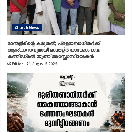
Church News
മാന്തളിരിന്റെ കരുതൽ; പ്രളയബാധിതർക്ക്
ആശ്വാസവുമായി മാന്തളിർ യാക്കോബായ
കത്തീഡ്രൽ യൂത്ത് അസ്സോസിയേഷൻ
Editor
August 6, 2026