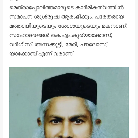
മെത്രാപ്പോലീത്തമാരുടെ കാർമികത്വത്തിൽ
സമാപന ശുശ്രൂഷ ആരംഭിക്കും. പരേതരായ
മത്തായിയുടെയും ശോശയുടെയും മകനാണ്.
സഹോദരങ്ങൾ കെ.എം.കുര്യാക്കോസ്,
വർഗീസ്, അന്നക്കുട്ടി, മേരി, പൗലോസ്,
യാക്കോബ് എന്നിവരാണ്.