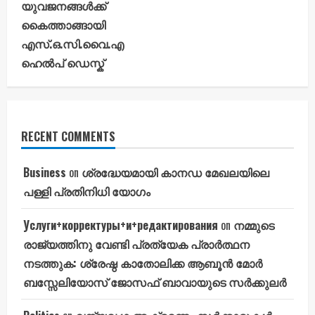
യുവജനങ്ങൾക്ക്
കൈത്താങ്ങായി
എസ്.ഒ.സി.വൈ.എ
ഹെൽപ് ഡെസ്ക്
RECENT COMMENTS
Business
on
ശ്രദ്ധേയമായി കാനഡ മേഖലയിലെ
പള്ളി പ്രതിനിധി യോഗം
Услуги+корректуры+и+редактирования
on
നമ്മുടെ
രാജ്യത്തിനു വേണ്ടി പ്രത്യേക പ്രാർത്ഥന
നടത്തുക: ശ്രേഷ്ഠ കാതോലിക്ക ആബൂൻ മോർ
ബസ്സേലിയോസ് ജോസഫ് ബാവായുടെ സർക്കുലർ