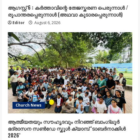
ആഗസ്റ്റ് 6 : കർത്താവിന്റെ തേജസ്കരണ പെരുന്നാൾ /
രൂപാന്തരപ്പെരുന്നാൾ (അഥവാ കൂടാരപ്പെരുന്നാൾ)
Editor
August 6, 2026
Church News
ആത്മീയതയും സൗഹൃദവും നിറഞ്ഞ് ബാംഗ്ലൂർ
ഭദ്രാസന സൺഡേ സ്കൂൾ ക്യാമ്പ് ‘ടാബർനാക്കിൾ
2026’