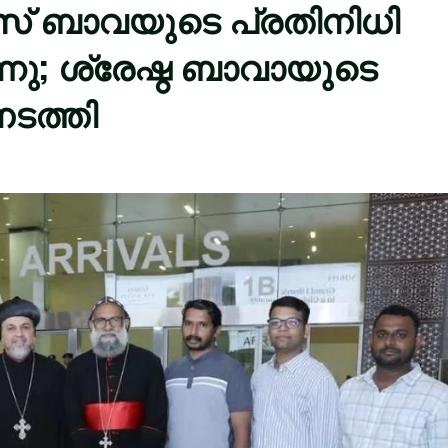
ീസ് ബാവയുടെ പ്രതിനിധി
്നു; ശ്രേഷ്ഠ ബാവായുടെ
നടത്തി