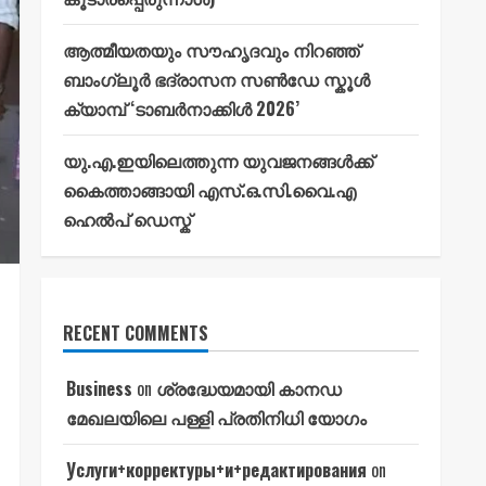
ആത്മീയതയും സൗഹൃദവും നിറഞ്ഞ്
ബാംഗ്ലൂർ ഭദ്രാസന സൺഡേ സ്കൂൾ
ക്യാമ്പ് ‘ടാബർനാക്കിൾ 2026’
യു.എ.ഇയിലെത്തുന്ന യുവജനങ്ങൾക്ക്
കൈത്താങ്ങായി എസ്.ഒ.സി.വൈ.എ
ഹെൽപ് ഡെസ്ക്
RECENT COMMENTS
Business
on
ശ്രദ്ധേയമായി കാനഡ
മേഖലയിലെ പള്ളി പ്രതിനിധി യോഗം
Услуги+корректуры+и+редактирования
on