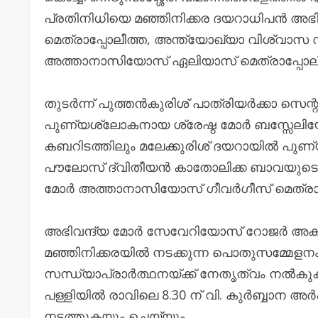
പ്രതിനിധിയെ മഞ്ഞിനിക്കര ദയറാധിപൻ അ
മെത്രാപ്പോലീത്ത, അന്ത്യോഖ്യാ വിശ്വാസ 
അത്താനാസിയോസ് ഏലിയാസ് മെത്രാപ്പോലീത
തുടർന്ന് പുത്തൻകുരിശ് പാത്രിയർക്കാ സെ
പുണ്യശ്ലോകനായ ശ്രേഷ്ഠ മോർ ബസ്സേലി
കബറിടത്തിലും മലേക്കുരിശ് ദയറായിൽ പു
പൗലോസ് ദ്വിതീയൻ കാതോലിക്ക ബാവയുടെ കബ
മോർ അത്താനാസിയോസ് ഗീവർഗീസ് മെത്രാപ്
അഭിവന്ദ്യ മോർ സേവേറിയോസ് റോജർ അക്രാ
മഞ്ഞിനിക്കരയിൽ നടക്കുന്ന പൊതുസമ്മേള
സന്ധ്യാപ്രാർത്ഥനയ്ക്ക് നേതൃത്വം നൽകു
പള്ളിയിൽ രാവിലെ 8.30 ന് വി. കുർബ്ബാന അർ
നടത്തുകയും ചെയ്യും.