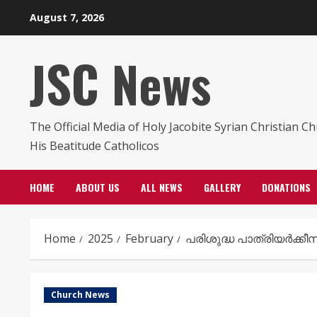
Skip
August 7, 2026
to
content
JSC News
The Official Media of Holy Jacobite Syrian Christian C
His Beatitude Catholicos
HOME
ABOUT US
ALL NEWS
GALLERY
DONATIONS
Home
2025
February
പരിശുദ്ധ പാത്രിയർക്കീ
Church News