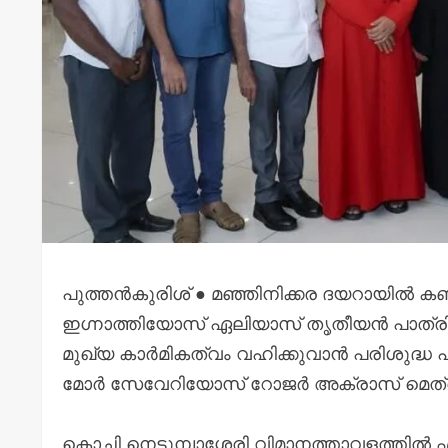
പുത്തൻകുരിശ് ● മഞ്ഞിനിക്കര ദയറായിൽ കബ
ഇഗ്നാത്തിയോസ് ഏലിയാസ് തൃതീയൻ പാത്രിയർ
മുഖ്യ കാർമികത്വം വഹിക്കുവാൻ പരിശുദ്ധ 
മോർ സേവേറിയോസ് റോജർ അക്രാസ് മെത്രാപ്
കൊച്ചി നെടുമ്പാശ്ശേരി വിമാനത്താവളത്തിൽ 