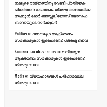
നമ്മുടെ രാജ്യത്തിനു വേണ്ടി പ്രത്യേക
പ്രാർത്ഥന നടത്തുക: ശ്രേഷ്ഠ കാതോലിക്ക
ആബൂൻ മോർ ബസ്സേലിയോസ് ജോസഫ്
ബാവായുടെ സർക്കുലർ
Politics
on
വന്യമൃഗ ആക്രമണം
സർക്കാരുകൾ ഇടപെടണം: ശ്രേഷ്ഠ ബാവ
Бесплатные объявления
on
വന്യമൃഗ
ആക്രമണം സർക്കാരുകൾ ഇടപെടണം:
ശ്രേഷ്ഠ ബാവ
Media
on
വ്യവഹാരങ്ങൾ പരിഹാരമല്ല:
ശ്രേഷ്ഠ ബാവ